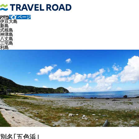
FAQ
マイページ
トラベルロード
観光地
神津島
伊豆大島
新島
神津島の海とアクティビィとビーチスポット
長浜海岸
式根島
神津島
長浜海岸
八丈島
三宅島
利島
別名｢五色浜｣