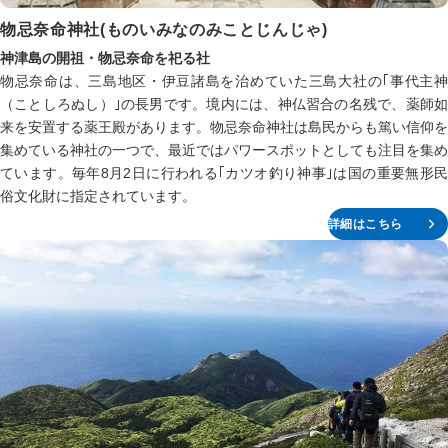
物忌奈命神社(ものいみなのみことじんじゃ)
神津島の開祖・物忌奈命を祀る社
物忌奈命は、三島地区・伊豆諸島を治めていた三島大社の｢事代主神
（ことしろぬし）｣の長男です。境内には、神仏習合の名残で、薬師如
来を安置する薬王殿があります。物忌奈命神社は島民からも篤い信仰を
集めている神社の一つで、最近ではパワースポットとしても注目を集め
ています。毎年8月2日に行われる｢カツオ釣り神事｣は国の重要無形民
俗文化財に指定されています。
詳細はこちら