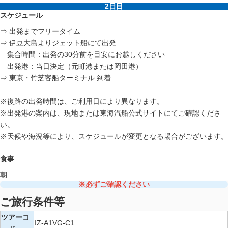
2日目
スケジュール
⇒ 出発までフリータイム
⇒ 伊豆大島よりジェット船にて出発
集合時間：出発の30分前を目安にお越しください
出発港：当日決定（元町港または岡田港）
⇒ 東京・竹芝客船ターミナル 到着
※復路の出発時間は、ご利用日により異なります。
※出発港の案内は、現地または東海汽船公式サイトにてご確認くださ
い。
※天候や海況等により、スケジュールが変更となる場合がございます。
食事
朝
※必ずご確認ください
ご旅行条件等
ツアーコ
IZ-A1VG-C1