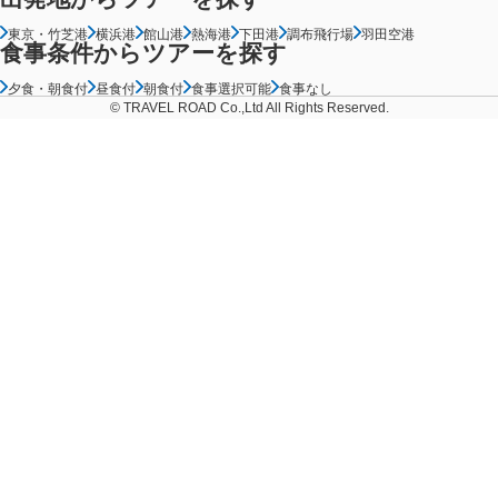
東京・竹芝港
横浜港
館山港
熱海港
下田港
調布飛行場
羽田空港
食事条件からツアーを探す
夕食・朝食付
昼食付
朝食付
食事選択可能
食事なし
© TRAVEL ROAD Co.,Ltd All Rights Reserved.