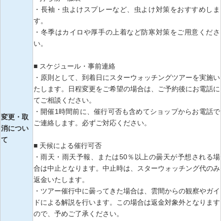
・長袖・虫よけスプレーなど、虫よけ対策をおすすめしま
す。
・冬季はカイロや厚手の上着など防寒対策をご用意くださ
い。
■ スケジュール・事前連絡
・原則として、到着日にスターウォッチングツアーを実施い
たします。日程変更をご希望の場合は、ご予約後にお電話に
てご相談ください。
・開催1時間前に、催行可否も含めてショップからお電話で
変更・取
ご連絡します。必ずご対応ください。
消につい
て
■ 天候による催行可否
・雨天・雨天予報、または50％以上の曇天が予想される場
合は中止となります。中止時は、スターウォッチング代のみ
返金いたします。
・ツアー催行中に曇ってきた場合は、雲間からの観察やガイ
ドによる解説を行います。この場合は返金対象外となります
ので、予めご了承ください。