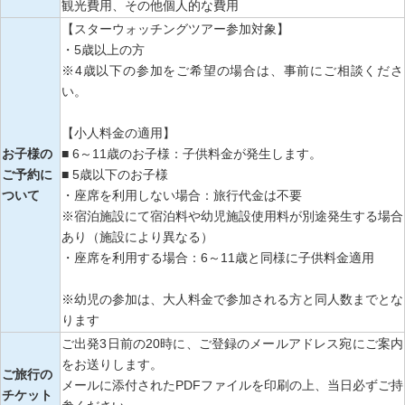
観光費用、その他個人的な費用
【スターウォッチングツアー参加対象】
・5歳以上の方
※4歳以下の参加をご希望の場合は、事前にご相談くださ
い。
【小人料金の適用】
お子様の
■ 6～11歳のお子様：子供料金が発生します。
ご予約に
■ 5歳以下のお子様
ついて
・座席を利用しない場合：旅行代金は不要
※宿泊施設にて宿泊料や幼児施設使用料が別途発生する場合
あり（施設により異なる）
・座席を利用する場合：6～11歳と同様に子供料金適用
※幼児の参加は、大人料金で参加される方と同人数までとな
ります
ご出発3日前の20時に、ご登録のメールアドレス宛にご案内
をお送りします。
ご旅行の
メールに添付されたPDFファイルを印刷の上、当日必ずご持
チケット