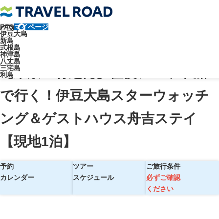
FAQ
マイページ
トラベルロード
伊豆大島
新島
【東京・竹芝発】往復ジェット船で行く！伊豆大島スターウォッチング
式根島
神津島
＆ゲストハウス舟吉ステイ【現地1泊】
八丈島
三宅島
【東京・竹芝発】往復ジェット船
利島
で行く！伊豆大島スターウォッチ
ング＆ゲストハウス舟吉ステイ
【現地1泊】
予約
ツアー
ご旅行条件
カレンダー
スケジュール
必ずご確認
ください