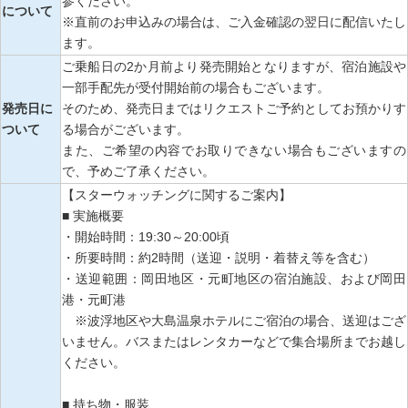
参ください。
について
※直前のお申込みの場合は、ご入金確認の翌日に配信いたし
ます。
ご乗船日の2か月前より発売開始となりますが、宿泊施設や
一部手配先が受付開始前の場合もございます。
発売日に
そのため、発売日まではリクエストご予約としてお預かりす
ついて
る場合がございます。
また、ご希望の内容でお取りできない場合もございますの
で、予めご了承ください。
【スターウォッチングに関するご案内】
■ 実施概要
・開始時間：19:30～20:00頃
・所要時間：約2時間（送迎・説明・着替え等を含む）
・送迎範囲：岡田地区・元町地区の宿泊施設、および岡田
港・元町港
※波浮地区や大島温泉ホテルにご宿泊の場合、送迎はござ
いません。バスまたはレンタカーなどで集合場所までお越し
ください。
■ 持ち物・服装