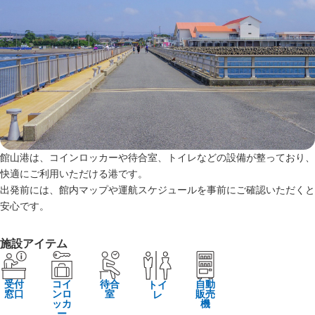
館山港は、コインロッカーや待合室、トイレなどの設備が整っており、
快適にご利用いただける港です。
出発前には、館内マップや運航スケジュールを事前にご確認いただくと
安心です。
施設アイテム
受付
コイ
待合
自動
トイ
窓口
ンロ
室
販売
レ
ッカ
機
ー