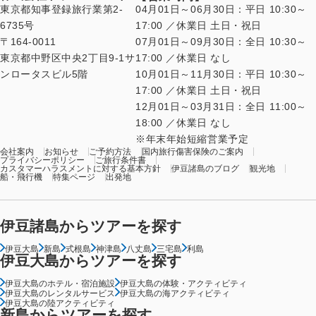
東京都知事登録旅行業第2-
04月01日～06月30日：平日 10:30～
6735号
17:00 ／休業日 土日・祝日
〒164-0011
07月01日～09月30日：全日 10:30～
東京都中野区中央2丁目9-1サ
17:00 ／休業日 なし
ンロータスビル5階
10月01日～11月30日：平日 10:30～
17:00 ／休業日 土日・祝日
12月01日～03月31日：全日 11:00～
18:00 ／休業日 なし
年末年始短縮営業予定
会社案内
お知らせ
ご予約方法
国内旅行傷害保険のご案内
プライバシーポリシー
ご旅行条件書
カスタマーハラスメントに対する基本方針
伊豆諸島のブログ
観光地
船・飛行機
特集ページ
出発地
伊豆諸島からツアーを探す
伊豆大島
新島
式根島
神津島
八丈島
三宅島
利島
伊豆大島からツアーを探す
伊豆大島のホテル・宿泊施設
伊豆大島の体験・アクティビティ
伊豆大島のレンタルサービス
伊豆大島の海アクティビティ
伊豆大島の陸アクティビティ
新島からツアーを探す