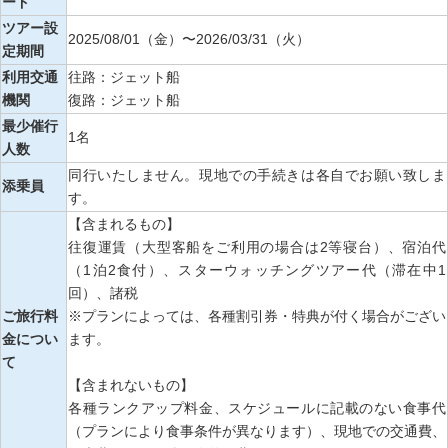
ード
ツアー設
2025/08/01（金）〜2026/03/31（火）
定期間
利用交通
往路：ジェット船
機関
復路：ジェット船
最少催行
1名
人数
同行いたしません。現地での手続きは各自でお願い致しま
添乗員
す。
【含まれるもの】
往復運賃（大型客船をご利用の場合は2等寝台）、宿泊代
（1泊2食付）、スターウォッチングツアー代（滞在中1
回）、諸税
ご旅行料
※プランによっては、各種割引券・特典が付く場合がござい
金につい
ます。
て
【含まれないもの】
各種ランクアップ料金、スケジュールに記載のない食事代
（プランにより食事条件が異なります）、現地での交通費、