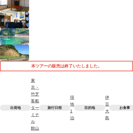
本ツアーの販売は終了いたしました。
東
京・
竹芝
現
伊
客船
地
豆
ター
出発地
旅行日程
目的地
お食事
1
大
ミナ
泊
島
ル
館山