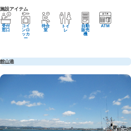
施設アイテム
受付
コイ
待合
自動
ATM
トイ
窓口
ンロ
室
販売
レ
ッカ
機
ー
館山港