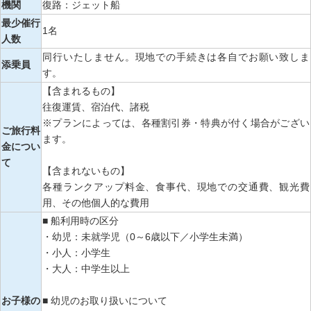
機関
復路：ジェット船
最少催行
1名
人数
同行いたしません。現地での手続きは各自でお願い致しま
添乗員
す。
【含まれるもの】
往復運賃、宿泊代、諸税
※プランによっては、各種割引券・特典が付く場合がござい
ご旅行料
ます。
金につい
て
【含まれないもの】
各種ランクアップ料金、食事代、現地での交通費、観光費
用、その他個人的な費用
■ 船利用時の区分
・幼児：未就学児（0～6歳以下／小学生未満）
・小人：小学生
・大人：中学生以上
お子様の
■ 幼児のお取り扱いについて