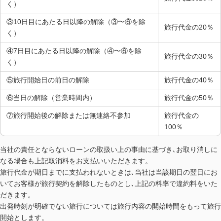
く）
③10日目にあたる日以降の解除（③〜⑥を除
旅行代金の20％
く）
④7日目にあたる日以降の解除（④〜⑥を除
旅行代金の30％
く）
⑤旅行開始日の前日の解除
旅行代金の40％
⑥当日の解除（営業時間内）
旅行代金の50％
⑦旅行開始後の解除または無連絡不参加
旅行代金の
100％
当社の責任とならないローンの取扱い上の事由に基づき､お取り消しに
なる場合も上記取消料をお支払いいただきます。
旅行代金が期日までに支払われないときは､当社は当該期日の翌日にお
いてお客様が旅行契約を解除したものとし､上記の料率で違約料をいた
だきます。
出発時刻が明確でない旅行については旅行内容の開始時間をもって旅行
開始とします。