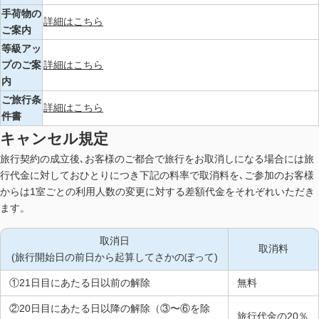
手荷物の
詳細はこちら
ご案内
等級アッ
プのご案
詳細はこちら
内
ご旅行条
詳細はこちら
件書
キャンセル規定
旅行契約の成立後､お客様のご都合で旅行をお取消しになる場合には旅
行代金に対しておひとりにつき下記の料率で取消料を､ご参加のお客様
からは1室ごとの利用人数の変更に対する差額代金をそれぞれいただき
ます。
取消日
取消料
(旅行開始日の前日から起算してさかのぼって)
①21日目にあたる日以前の解除
無料
②20日目にあたる日以降の解除（③〜⑥を除
旅行代金の20％