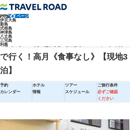
FAQ
マイページ
トラベルロード
伊豆大島
新島
【東京・竹芝発】往復ジェット船で行く！高月《食事なし》【現地3
式根島
神津島
泊】
八丈島
三宅島
【東京・竹芝発】往復ジェット船
利島
で行く！高月《食事なし》【現地3
泊】
予約
ホテル
ツアー
ご旅行条件
カレンダー
情報
スケジュール
必ずご確認
ください