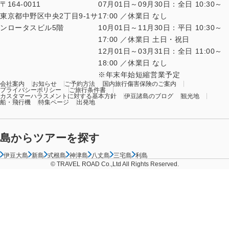
〒164-0011
07月01日～09月30日：全日 10:30～
東京都中野区中央2丁目9-1サ
17:00 ／休業日 なし
ンロータスビル5階
10月01日～11月30日：平日 10:30～
17:00 ／休業日 土日・祝日
12月01日～03月31日：全日 11:00～
18:00 ／休業日 なし
年末年始短縮営業予定
会社案内
お知らせ
ご予約方法
国内旅行傷害保険のご案内
プライバシーポリシー
ご旅行条件書
カスタマーハラスメントに対する基本方針
伊豆諸島のブログ
観光地
船・飛行機
特集ページ
出発地
島からツアーを探す
伊豆大島
新島
式根島
神津島
八丈島
三宅島
利島
© TRAVEL ROAD Co.,Ltd All Rights Reserved.