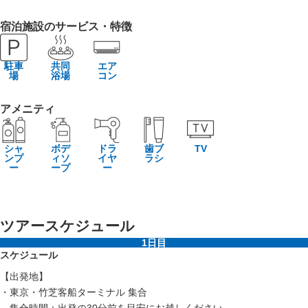
宿泊施設のサービス・特徴
駐車
共同
エア
場
浴場
コン
アメニティ
シャ
ボデ
ドラ
歯ブ
TV
ンプ
ィソ
イヤ
ラシ
ー
ープ
ー
ツアースケジュール
1日目
スケジュール
【出発地】
・東京・竹芝客船ターミナル 集合