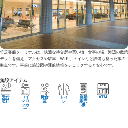
竹芝客船ターミナルは、快適な待合所や買い物・食事の場、海辺の散策
デッキを備え、アクセスや駐車、Wi‑Fi、トイレなど設備も整った旅の
拠点です。事前に施設図や運航情報をチェックすると安心です。
施設アイテム
受付
コイ
待合
自動
ATM
トイ
窓口
ンロ
室
販売
レ
ッカ
機
ー