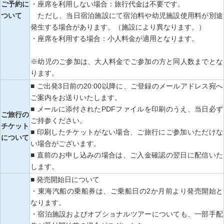
ご予約に
・座席を利用しない場合：旅行代金は不要です。
ついて
ただし、当日宿泊施設にて宿泊料や幼児施設使用料が別途
発生する場合があります。（施設により異なります。）
・座席を利用する場合：小人料金が適用となります。
※幼児のご参加は、大人料金でご参加の方と同人数までとな
ります。
■ ご出発3日前の20:00以降に、ご登録のメールアドレス宛へ
ご案内をお送りいたします。
■ メールに添付されたPDFファイルを印刷のうえ、当日必ず
ご旅行の
ご持参ください。
チケット
■ 印刷したチケットがない場合、ご旅行にご参加いただけな
について
い場合がございます。
■ 直前のお申し込みの場合は、ご入金確認の翌日に配信いた
します。
■ 発売開始日について
・東海汽船の乗船券は、ご乗船日の2か月前より発売開始と
なります。
・宿泊施設およびオプショナルツアーについても、一部手配