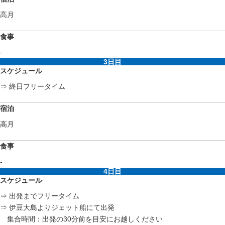
高月
食事
-
3日目
スケジュール
⇒ 終日フリータイム
宿泊
高月
食事
-
4日目
スケジュール
⇒ 出発までフリータイム
⇒ 伊豆大島よりジェット船にて出発
集合時間：出発の30分前を目安にお越しください