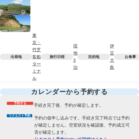
東
京・
現
伊
竹芝
地
豆
客船
出発地
旅行日程
目的地
お食事
3
大
ター
泊
島
ミナ
ル
カレンダーから予約する
予約する
手続き完了後、予約が確定します。
リクエスト予約
予約の仮申し込みです。手続き完了時点では予約
が確定しません。空室状況を確認後、予約成立可
否が確定します。