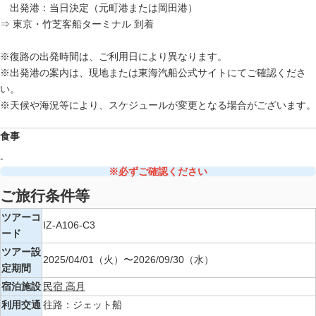
出発港：当日決定（元町港または岡田港）
⇒ 東京・竹芝客船ターミナル 到着
※復路の出発時間は、ご利用日により異なります。
※出発港の案内は、現地または東海汽船公式サイトにてご確認くださ
い。
※天候や海況等により、スケジュールが変更となる場合がございます。
食事
-
※必ずご確認ください
ご旅行条件等
ツアーコ
IZ-A106-C3
ード
ツアー設
2025/04/01（火）〜2026/09/30（水）
定期間
宿泊施設
民宿 高月
利用交通
往路：ジェット船