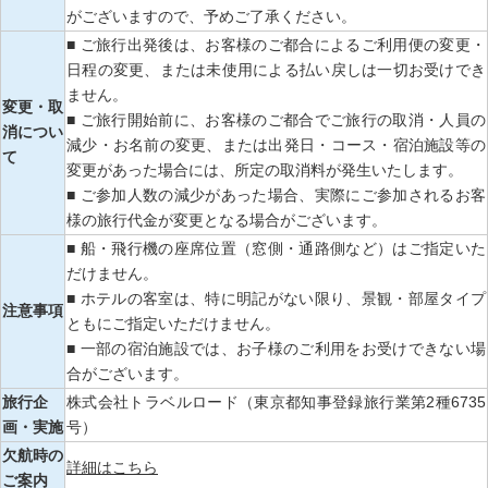
がございますので、予めご了承ください。
■ ご旅行出発後は、お客様のご都合によるご利用便の変更・
日程の変更、または未使用による払い戻しは一切お受けでき
ません。
変更・取
■ ご旅行開始前に、お客様のご都合でご旅行の取消・人員の
消につい
減少・お名前の変更、または出発日・コース・宿泊施設等の
て
変更があった場合には、所定の取消料が発生いたします。
■ ご参加人数の減少があった場合、実際にご参加されるお客
様の旅行代金が変更となる場合がございます。
■ 船・飛行機の座席位置（窓側・通路側など）はご指定いた
だけません。
■ ホテルの客室は、特に明記がない限り、景観・部屋タイプ
注意事項
ともにご指定いただけません。
■ 一部の宿泊施設では、お子様のご利用をお受けできない場
合がございます。
旅行企
株式会社トラベルロード（東京都知事登録旅行業第2種6735
画・実施
号）
欠航時の
詳細はこちら
ご案内