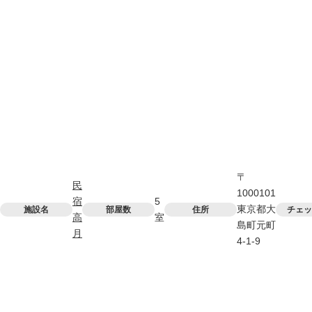
〒
民
1000101
宿
5
東京都大
施設名
部屋数
住所
チェッ
高
室
島町元町
月
4-1-9