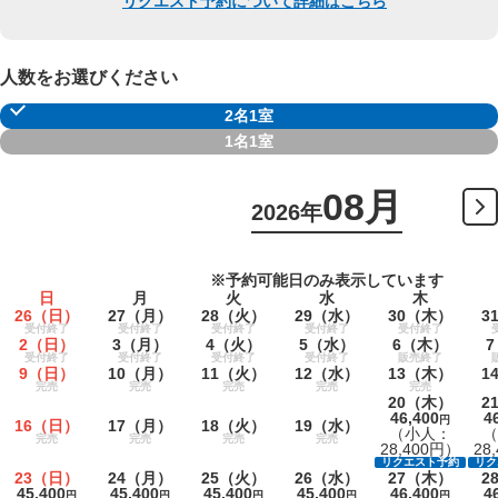
リクエスト予約について詳細はこちら
人数をお選びください
2名1室
1名1室
08月
2026年
※予約可能日のみ表示しています
日
月
火
水
木
26
（日）
27
（月）
28
（火）
29
（水）
30
（木）
3
受付終了
受付終了
受付終了
受付終了
受付終了
2
（日）
3
（月）
4
（火）
5
（水）
6
（木）
7
受付終了
受付終了
受付終了
受付終了
販売終了
9
（日）
10
（月）
11
（火）
12
（水）
13
（木）
1
完売
完売
完売
完売
完売
20
（木）
2
46,400
4
円
16
（日）
17
（月）
18
（火）
19
（水）
（小人：
（
完売
完売
完売
完売
28,400円）
28
リクエスト予約
リク
23
（日）
24
（月）
25
（火）
26
（水）
27
（木）
2
45,400
45,400
45,400
45,400
46,400
4
円
円
円
円
円