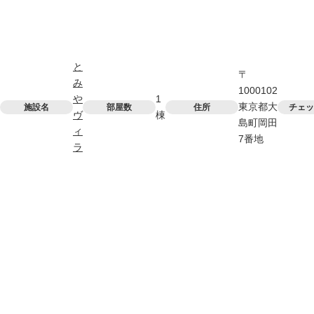
と
〒
み
1000102
や
1
東京都大
施設名
部屋数
住所
チェッ
ヴ
棟
島町岡田
ィ
7番地
ラ