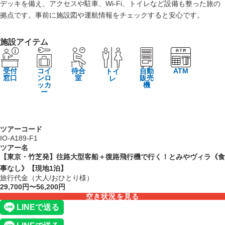
デッキを備え、アクセスや駐車、Wi‑Fi、トイレなど設備も整った旅の
拠点です。事前に施設図や運航情報をチェックすると安心です。
施設アイテム
受付
コイ
待合
自動
ATM
トイ
窓口
ンロ
室
販売
レ
ッカ
機
ー
ツアーコード
IO-A189-F1
ツアー名
【東京・竹芝発】往路大型客船＋復路飛行機で行く！とみやヴィラ《食
事なし》【現地1泊】
旅行代金（大人/おひとり様）
29,700円〜56,200円
空き状況を見る