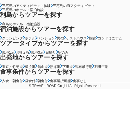
三宅島のアクティビティ・体験
三宅島の海アクティビティ
三宅島のホテル・宿泊施設
利島からツアーを探す
利島のホテル・宿泊施設
宿泊施設からツアーを探す
グランピング
ホテル
ペンション
民宿
ゲストハウス
旅館
コンドミニアム
ツアータイプからツアーを探す
現地1泊
現地2泊
現地3泊
日帰り
宿のみ
出発地からツアーを探す
東京・竹芝港
横浜港
館山港
熱海港
下田港
調布飛行場
羽田空港
食事条件からツアーを探す
夕食・朝食付
昼食付
朝食付
食事選択可能
食事なし
© TRAVEL ROAD Co.,Ltd All Rights Reserved.