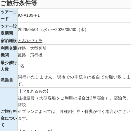
ご旅行条件等
ツアーコ
IO-A189-F1
ード
ツアー設
2026/04/01（水）〜2026/09/30（水）
定期間
宿泊施設
とみやヴィラ
利用交通
往路：大型客船
機関
復路：飛行機
最少催行
1名
人数
同行いたしません。現地での手続きは各自でお願い致しま
添乗員
す。
【含まれるもの】
往復運賃（大型客船をご利用の場合は2等寝台）、宿泊代、
諸税
ご旅行料
※プランによっては、各種割引券・特典が付く場合がござい
金につい
ます。
て