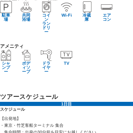
駐車
共同
コイ
Wi-Fi
冷蔵
エア
場
浴場
ン
庫
コン
ラン
ドリ
ー
アメニティ
シャ
ボデ
ドラ
TV
ンプ
ィソ
イヤ
ー
ープ
ー
ツアースケジュール
1日目
スケジュール
【出発地】
・東京・竹芝客船ターミナル 集合
集合時間：出発の30分前を目安にお越しください