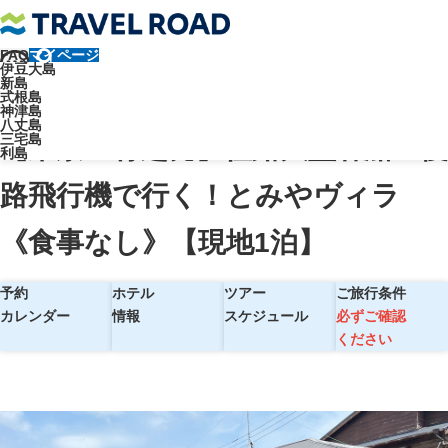
FAQ
マイページ
トラベルロード
伊豆大島
新島
【東京・竹芝発】往路大型客船＋復路飛行機で行く！とみやヴィラ《食
式根島
神津島
事なし》【現地1泊】
八丈島
三宅島
【東京・竹芝発】往路大型客船＋復
利島
路飛行機で行く！とみやヴィラ
《食事なし》【現地1泊】
予約
ホテル
ツアー
ご旅行条件
カレンダー
情報
スケジュール
必ずご確認
ください