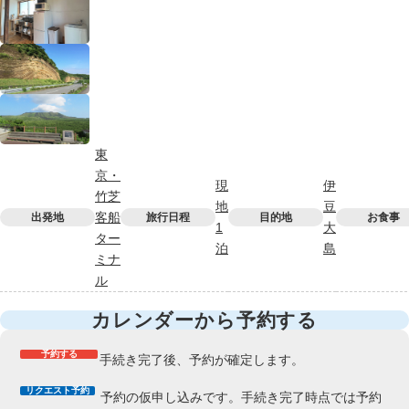
東
京・
現
伊
竹芝
地
豆
客船
出発地
旅行日程
目的地
お食事
1
大
ター
泊
島
ミナ
ル
カレンダーから予約する
予約する
手続き完了後、予約が確定します。
リクエスト予約
予約の仮申し込みです。手続き完了時点では予約