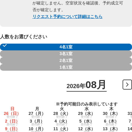
が確定しません。空室状況を確認後、予約成立可
否が確定します。
リクエスト予約について詳細はこちら
人数をお選びください
4名1室
3名1室
2名1室
1名1室
08月
2026年
※予約可能日のみ表示しています
日
月
火
水
木
26
（日）
27
（月）
28
（火）
29
（水）
30
（木）
3
受付終了
受付終了
受付終了
受付終了
受付終了
2
（日）
3
（月）
4
（火）
5
（水）
6
（木）
7
受付終了
受付終了
受付終了
受付終了
受付終了
9
（日）
10
（月）
11
（火）
12
（水）
13
（木）
1