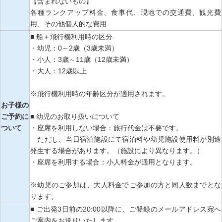
【含まれないもの】
各種ランクアップ料金、食事代、現地での交通費、観光費
用、その他個人的な費用
■ 船＋飛行機利用時の区分
・幼児：0～2歳（3歳未満）
・小人：3歳～11歳（12歳未満）
・大人：12歳以上
※飛行機利用時の年齢区分が適用されます。
お子様の
ご予約に
■ 幼児のお取り扱いについて
ついて
・座席を利用しない場合：旅行代金は不要です。
ただし、当日宿泊施設にて宿泊料や幼児施設使用料が別途
発生する場合があります。（施設により異なります。）
・座席を利用する場合：小人料金が適用となります。
※幼児のご参加は、大人料金でご参加の方と同人数までとな
ります。
■ ご出発3日前の20:00以降に、ご登録のメールアドレス宛へ
ご案内をお送りいたします。