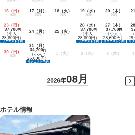
受付終了
販売終了
完売
完売
完売
16
（日）
17
（月）
18
（火）
19
（水）
20
（木）
2
完売
完売
完売
完売
完売
23
（日）
26
（水）
27
（木）
2
37,700
37,700
37,700
3
円
円
円
24
（月）
25
（火）
（小人：
（小人：
（小人：
（
完売
完売
28,600円）
28,600円）
28,600円）
28
リクエスト予約
リクエスト予約
リクエスト予約
リク
31
（月）
34,700
円
30
（日）
1
（火）
2
（水）
3
（木）
4
（小人：
完売
26,600円）
リクエスト予約
08月
2026年
ホテル情報