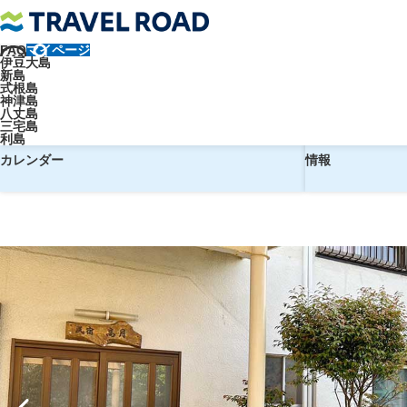
FAQ
マイページ
トラベルロード
【東京・竹芝発】往路ジェット船＋復路飛行機で行く
伊豆大島
新島
【東京・竹芝発】往路ジェット船＋
式根島
神津島
八丈島
三宅島
利島
予約
ホテル
カレンダー
情報