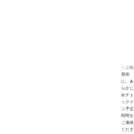
・ご出
発前
に、あ
らかじ
めチェ
ックイ
ン予定
時間を
ご連絡
くださ