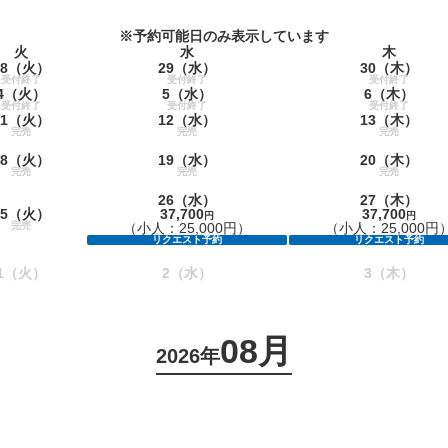
※予約可能日のみ表示しています
火
水
木
8
（火）
29
（水）
30
（木）
受付終了
受付終了
受付終了
4
（火）
5
（水）
6
（木）
受付終了
受付終了
受付終了
1
（火）
12
（水）
13
（木）
完売
完売
完売
8
（火）
19
（水）
20
（木）
完売
完売
完売
26
（水）
27
（木）
5
（火）
37,700
37,700
円
円
完売
（小人：25,000円）
（小人：25,000円
リクエスト予約
リクエスト予約
1
（火）
2
（水）
3
（木）
08月
2026年