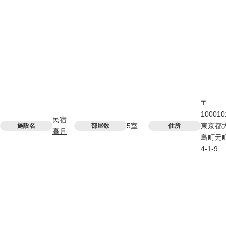
〒
100010
民宿
5室
東京都
施設名
部屋数
住所
高月
島町元
4-1-9