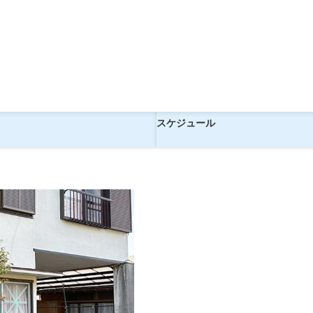
！高月《食事なし》【現地1泊】
復路飛行機で行く！高月《食事なし
ツアー
スケジュール