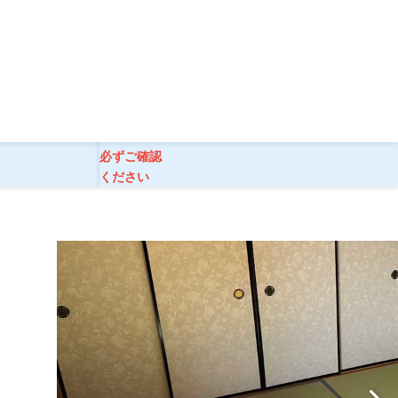
》【現地1泊】
ご旅行条件
必ずご確認
ください