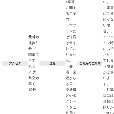
<送迎
い。
に関す
・事前
るご案
にご連
内>
絡がな
・本プ
い場
ランに
合、チ
元町港
は送迎
ェック
徒歩6
は含ま
イン時
分 ／
れてお
にお待
岡田港
りませ
たせし
車で
ん。
てしま
アクセス
送迎
ご利用のご案内
15分
・各
う場合
／ 大
港・空
がござ
島空港
港から
いま
車で
は公共
す。
10分
交通機
・駐車
関やタ
場には
クシー
台数に
等をご
限りが
利用く
ござい