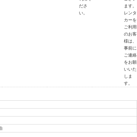
ださ
ます。
い。
レンタ
カーを
ご利用
のお客
様は、
事前に
ご連絡
をお願
いいた
しま
す。
泊