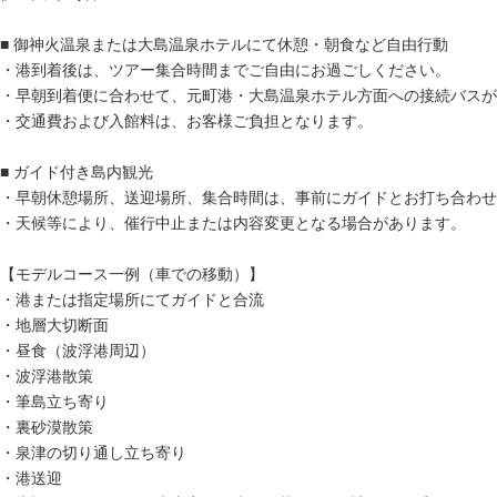
■ 御神火温泉または大島温泉ホテルにて休憩・朝食など自由行動
・港到着後は、ツアー集合時間までご自由にお過ごしください。
・早朝到着便に合わせて、元町港・大島温泉ホテル方面への接続バスが
・交通費および入館料は、お客様ご負担となります。
■ ガイド付き島内観光
・早朝休憩場所、送迎場所、集合時間は、事前にガイドとお打ち合わせ
・天候等により、催行中止または内容変更となる場合があります。
【モデルコース一例（車での移動）】
・港または指定場所にてガイドと合流
・地層大切断面
・昼食（波浮港周辺）
・波浮港散策
・筆島立ち寄り
・裏砂漠散策
・泉津の切り通し立ち寄り
・港送迎