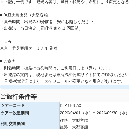
※上記は一例です。観光内容は、当日の状況やご希望により変更となる
■ 伊豆大島出発（大型客船）
・集合時間：出発の30分前を目安にお越しください。
・出発港：当日決定（元町港 または 岡田港）
当日夜
東京・竹芝客船ターミナル 到着
■ ご案内
・到着時間・復路の出発時間は、ご利用日により異なります。
・出発港の案内は、現地または東海汽船公式サイトにてご確認ください
・天候や海況等により、スケジュールが変更となる場合があります。
ご旅行条件等
ツアーコード
I1-A1H3-A0
ツアー設定期間
2026/04/01（水）〜2026/09/30（水
往路：大型客船
利用交通機関
復路：大型客船