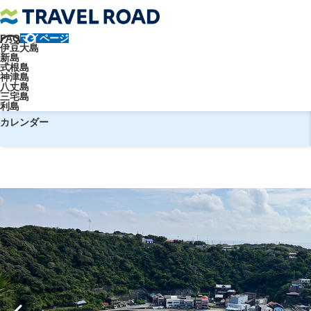
FAQ
マイページ
トラベルロード
【東京発着】往復客船で行く！伊豆大島日帰りツア
伊豆大島
新島
【東京発着】往復客船で行く！伊
式根島
神津島
八丈島
三宅島
利島
予約
カレンダー