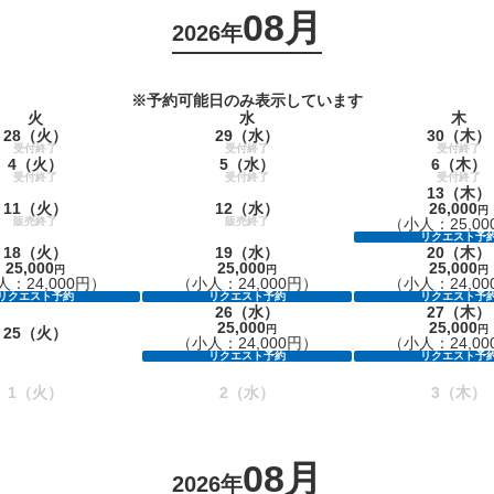
08月
2026年
※予約可能日のみ表示しています
火
水
木
28
（火）
29
（水）
30
（木）
受付終了
受付終了
受付終了
4
（火）
5
（水）
6
（木）
受付終了
受付終了
受付終了
13
（木）
11
（火）
12
（水）
26,000
円
販売終了
販売終了
（小人：25,00
リクエスト予
18
（火）
19
（水）
20
（木）
25,000
25,000
25,000
円
円
円
：24,000円）
（小人：24,000円）
（小人：24,00
リクエスト予約
リクエスト予約
リクエスト予
26
（水）
27
（木）
25,000
25,000
円
円
25
（火）
（小人：24,000円）
（小人：24,00
リクエスト予約
リクエスト予
1
（火）
2
（水）
3
（木）
08月
2026年