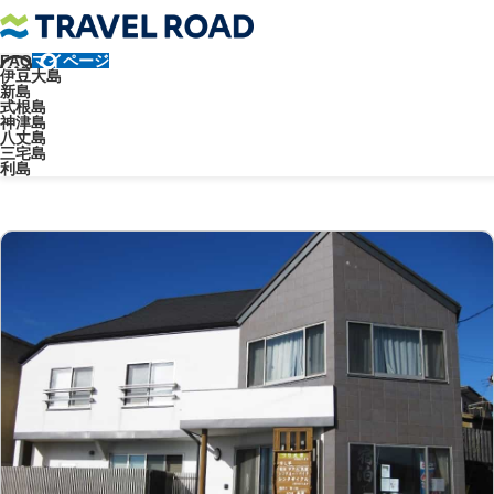
FAQ
マイページ
トラベルロード
出発地
乗船地
横浜港大さん橋国際客船ターミナ
伊豆大島
新島
式根島
神津島
横浜港
八丈島
三宅島
利島