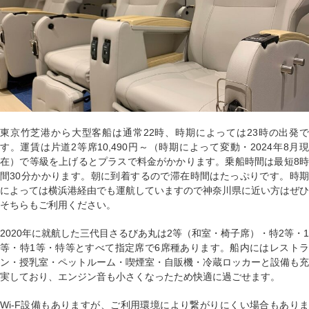
東京竹芝港から大型客船は通常22時、時期によっては23時の出発で
す。運賃は片道2等席10,490円～（時期によって変動・2024年8月現
在）で等級を上げるとプラスで料金がかかります。乗船時間は最短8時
間30分かかります。朝に到着するので滞在時間はたっぷりです。時期
によっては横浜港経由でも運航していますので神奈川県に近い方はぜひ
そちらもご利用ください。
2020年に就航した三代目さるびあ丸は2等（和室・椅子席）・特2等・1
等・特1等・特等とすべて指定席で6席種あります。船内にはレストラ
ン・授乳室・ペットルーム・喫煙室・自販機・冷蔵ロッカーと設備も充
実しており、エンジン音も小さくなったため快適に過ごせます。
Wi-F設備もありますが、ご利用環境により繋がりにくい場合もありま