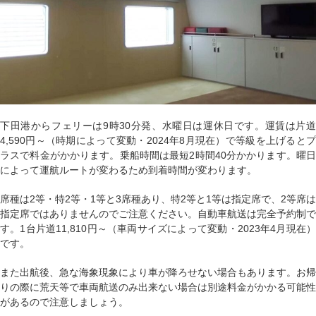
下田港からフェリーは9時30分発、水曜日は運休日です。運賃は片道
4,590円～（時期によって変動・2024年8月現在）で等級を上げるとプ
ラスで料金がかかります。乗船時間は最短2時間40分かかります。曜日
によって運航ルートが変わるため到着時間が変わります。
席種は2等・特2等・1等と3席種あり、特2等と1等は指定席で、2等席は
指定席ではありませんのでご注意ください。自動車航送は完全予約制で
す。1台片道11,810円～（車両サイズによって変動・2023年4月現在）
です。
また出航後、急な海象現象により車が降ろせない場合もあります。お帰
りの際に荒天等で車両航送のみ出来ない場合は別途料金がかかる可能性
があるので注意しましょう。