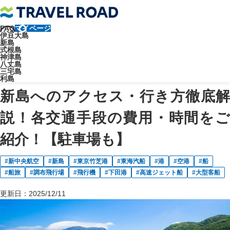
FAQ
マイページ
トラベルロード
伊豆諸島のブログ
新島
伊豆大島
新島
新島へのアクセス・行き方徹底解説！各交通手段の費用・時間をご紹
式根島
神津島
介！【駐車場も】
八丈島
新島
三宅島
利島
新島へのアクセス・行き方徹底解
説！各交通手段の費用・時間をご
紹介！【駐車場も】
新中央航空
新島
東京竹芝港
東海汽船
港
空港
船
船旅
調布飛行場
飛行機
下田港
高速ジェット船
大型客船
更新日：
2025/12/11