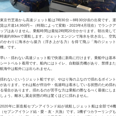
東京竹芝港から高速ジェット船は7時30分～8時30分頃の出発です。運
賃は片道14,950円～（時期によって変動・2023年4月現在）でランクア
ップはありません。乗船時間は最短2時間20分かかります。朝出発して
時速約80kmで運航します。ジェットエンジンで海水を吹き出し、空気
のかわりに海水から揚力（浮き上がる力）を得て飛ぶ「海のジェット
機」です。
早い・揺れない高速ジェット船で快適に新島に行けます。乗船中は基本
シートベルト着用です。船内にはトイレ、自動販売機があり、禁煙また
航海中は船外には出られません。
揺れないというジェット船ですが、やはり海の上なので揺れるポイント
があります。それは船が停泊中・低速時は着水している状態のため揺れ
る場合があります。揺れるのが苦手な方は乗船の際なるべく最後にしま
しょう。離水し翼走状態の時は驚くほどに揺れません。
2020年に新造船セブンアイランド結が就航しジェット船は全部で4機
（セブンアイランド結・愛・友・大漁）です。1機ずつカラーリングも