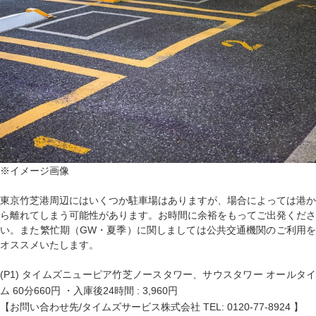
※イメージ画像
東京竹芝港周辺にはいくつか駐車場はありますが、場合によっては港か
ら離れてしまう可能性があります。お時間に余裕をもってご出発くださ
い。また繁忙期（GW・夏季）に関しましては公共交通機関のご利用を
オススメいたします。
(P1) タイムズニューピア竹芝ノースタワー、サウスタワー オールタイ
ム 60分660円 ・入庫後24時間 : 3,960円
【お問い合わせ先/タイムズサービス株式会社 TEL: 0120-77-8924 】