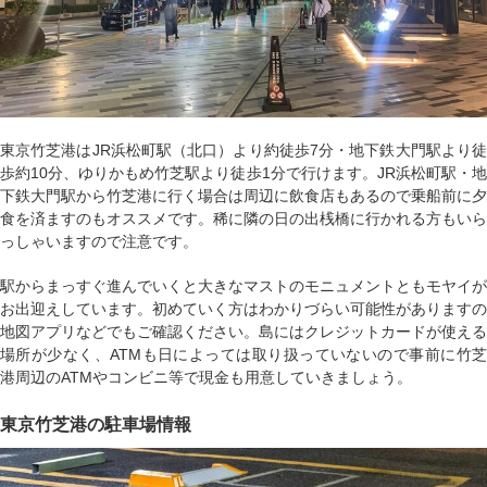
東京竹芝港はJR浜松町駅（北口）より約徒歩7分・地下鉄大門駅より徒
歩約10分、ゆりかもめ竹芝駅より徒歩1分で行けます。JR浜松町駅・地
下鉄大門駅から竹芝港に行く場合は周辺に飲食店もあるので乗船前に夕
食を済ますのもオススメです。稀に隣の日の出桟橋に行かれる方もいら
っしゃいますので注意です。
駅からまっすぐ進んでいくと大きなマストのモニュメントともモヤイが
お出迎えしています。初めていく方はわかりづらい可能性がありますの
地図アプリなどでもご確認ください。島にはクレジットカードが使える
場所が少なく、ATMも日によっては取り扱っていないので事前に竹芝
港周辺のATMやコンビニ等で現金も用意していきましょう。
東京竹芝港の駐車場情報