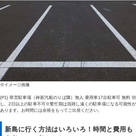
※イメージ画像
(P1) 県営駐車場（神新汽船のりば隣）無人 乗用車17台駐車可 無料 但
し、2日以上の駐車不可※繁忙期は混雑し遠くの駐車場になる可能性が
あります。お時間には余裕をもってご出発ください。
新島に行く方法はいろいろ！時間と費用も