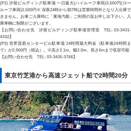
(P2) 汐留ビルディング駐車場 一日最大(ハイルーフ車両)3,500円(ロー
ルーフ車両)2,500円※ 深夜24時から朝7時は営業時間外となり入出庫で
きません。お車ご入庫時に「東海汽船」ご利用の旨お申し出下さい。入
庫車輌に制限がございます。
【お問い合わせ先 汐留ビルディング駐車場管理室 TEL: 03-3431-
4332】
(P3) 世界貿易センタービル駐車場 24時間最大料金（駐車後24時間ま
で）が2,900円（税込）。※高さ2.1m、幅2.0m、長さ6mまで収容可能
【お問い合わせ先 TEL: 03-3435-3766】
東京竹芝港から高速ジェット船で2時間20分