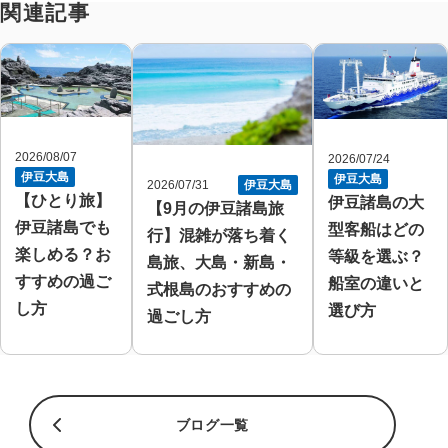
関連記事
2026/08/07
2026/07/24
伊豆大島
伊豆大島
2026/07/31
伊豆大島
【ひとり旅】
伊豆諸島の大
【9月の伊豆諸島旅
伊豆諸島でも
型客船はどの
行】混雑が落ち着く
楽しめる？お
等級を選ぶ？
島旅、大島・新島・
すすめの過ご
船室の違いと
式根島のおすすめの
し方
選び方
過ごし方
ブログ一覧