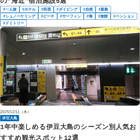
の“海近”宿泊施設5選
一人旅
ホテル
民宿
ダイビング
自然
新島
シュノーケリング
ビーチ
サーフィン
海
旅館
ペンション
ドミトリー
2025/12/11（木）
伊豆大島
1年中楽しめる伊豆大島のシーズン別人気お
すすめ観光スポット12選