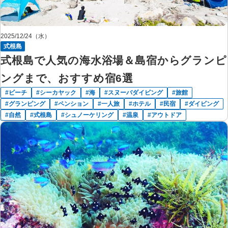
2025/12/24（水）
式根島
式根島で人気の海水浴場＆島宿からグランピ
ングまで、おすすめ宿6選
ビーチ
シーカヤック
海
スヌーバダイビング
旅館
グランピング
ペンション
一人旅
ホテル
民宿
ダイビング
自然
式根島
シュノーケリング
温泉
アウトドア