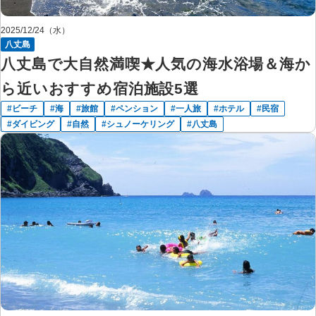
2025/12/24（水）
八丈島
八丈島で大自然満喫★人気の海水浴場＆海か
ら近いおすすめ宿泊施設5選
ビーチ
海
旅館
ペンション
一人旅
ホテル
民宿
ダイビング
自然
シュノーケリング
八丈島