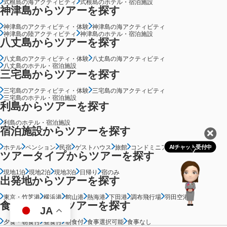
式根島の海アクティビティ
式根島のホテル・宿泊施設
神津島からツアーを探す
神津島のアクティビティ・体験
神津島の海アクティビティ
神津島の陸アクティビティ
神津島のホテル・宿泊施設
八丈島からツアーを探す
八丈島のアクティビティ・体験
八丈島の海アクティビティ
八丈島のホテル・宿泊施設
三宅島からツアーを探す
三宅島のアクティビティ・体験
三宅島の海アクティビティ
三宅島のホテル・宿泊施設
利島からツアーを探す
利島のホテル・宿泊施設
宿泊施設からツアーを探す
ホテル
ペンション
民宿
ゲストハウス
旅館
コンドミニアム
グランピング
AIチャット受付中
ツアータイプからツアーを探す
現地1泊
現地2泊
現地3泊
日帰り
宿のみ
出発地からツアーを探す
東京・竹芝港
横浜港
館山港
熱海港
下田港
調布飛行場
羽田空港
食事条件からツアーを探す
JA
夕食・朝食付
昼食付
朝食付
食事選択可能
食事なし