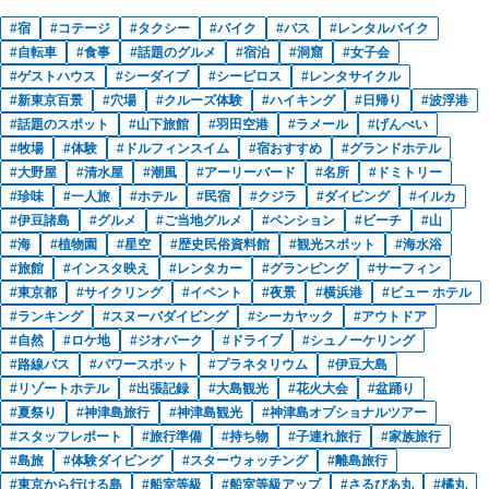
宿
コテージ
タクシー
バイク
バス
レンタルバイク
自転車
食事
話題のグルメ
宿泊
洞窟
女子会
ゲストハウス
シーダイブ
シーピロス
レンタサイクル
新東京百景
穴場
クルーズ体験
ハイキング
日帰り
波浮港
話題のスポット
山下旅館
羽田空港
ラメール
げんべい
牧場
体験
ドルフィンスイム
宿おすすめ
グランドホテル
大野屋
清水屋
潮風
アーリーバード
名所
ドミトリー
珍味
一人旅
ホテル
民宿
クジラ
ダイビング
イルカ
伊豆諸島
グルメ
ご当地グルメ
ペンション
ビーチ
山
海
植物園
星空
歴史民俗資料館
観光スポット
海水浴
旅館
インスタ映え
レンタカー
グランピング
サーフィン
東京都
サイクリング
イベント
夜景
横浜港
ビュー ホテル
ランキング
スヌーバダイビング
シーカヤック
アウトドア
自然
ロケ地
ジオパーク
ドライブ
シュノーケリング
路線バス
パワースポット
プラネタリウム
伊豆大島
リゾートホテル
出張記録
大島観光
花火大会
盆踊り
夏祭り
神津島旅行
神津島観光
神津島オプショナルツアー
スタッフレポート
旅行準備
持ち物
子連れ旅行
家族旅行
島旅
体験ダイビング
スターウォッチング
離島旅行
東京から行ける島
船室等級
船室等級アップ
さるびあ丸
橘丸