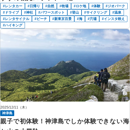
レンタカー
日帰り
自然
牧場
ロケ地
体験
ジオパーク
ドライブ
神社
パワースポット
登山
サイクリング
温泉
レンタサイクル
ビーチ
新東京百景
海
穴場
インスタ映え
ハイキング
2025/12/11（木）
神津島
親子で初体験！神津島でしか体験できない海