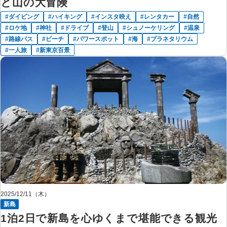
と山の大冒険
ダイビング
ハイキング
インスタ映え
レンタカー
自然
ロケ地
神社
ドライブ
登山
シュノーケリング
温泉
路線バス
ビーチ
パワースポット
海
プラネタリウム
一人旅
新東京百景
2025/12/11（木）
新島
1泊2日で新島を心ゆくまで堪能できる観光