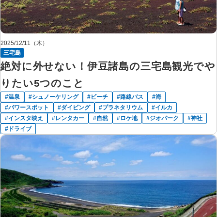
2025/12/11（木）
三宅島
絶対に外せない！伊豆諸島の三宅島観光でや
りたい5つのこと
温泉
シュノーケリング
ビーチ
路線バス
海
パワースポット
ダイビング
プラネタリウム
イルカ
インスタ映え
レンタカー
自然
ロケ地
ジオパーク
神社
ドライブ