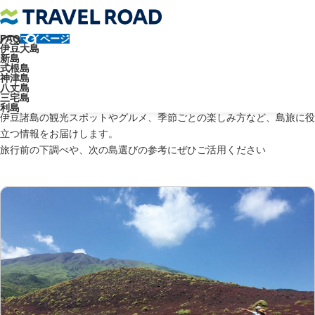
FAQ
マイページ
トラベルロード
伊豆諸島のブログ
自然
伊豆大島
新島
伊豆諸島ブログ：自然
式根島
神津島
八丈島
三宅島
利島
伊豆諸島の観光スポットやグルメ、季節ごとの楽しみ方など、島旅に役
立つ情報をお届けします。
旅行前の下調べや、次の島選びの参考にぜひご活用ください