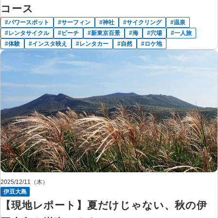
コース
パワースポット
サーフィン
神社
サイクリング
温泉
レンタサイクル
ビーチ
新東京百景
海
穴場
一人旅
体験
インスタ映え
レンタカー
自然
ロケ地
2025/12/11（木）
伊豆大島
【現地レポート】夏だけじゃない、秋の伊