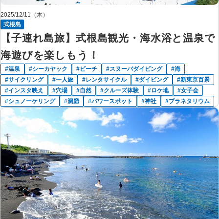
2025/12/11（木）
式根島
【子連れ島旅】式根島観光・海水浴と温泉で
海遊びを楽しもう！
温泉
シーカヤック
ビーチ
スヌーバダイビング
海
サイクリング
一人旅
レンタサイクル
ダイビング
新東京百景
インスタ映え
穴場
自然
クルーズ体験
ロケ地
女子会
シュノーケリング
洞窟
パワースポット
神社
プラネタリウム