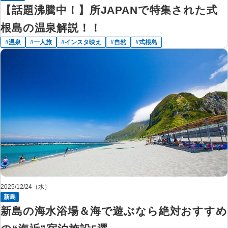
【話題沸騰中！】所JAPANで特集された式
根島の温泉解説！！
温泉
一人旅
インスタ映え
自然
式根島
2025/12/24（水）
新島
新島の海水浴場＆海で遊ぶなら絶対おすすめ