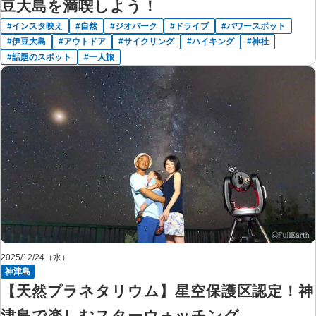
豆大島を満喫しよう！
インスタ映え
自然
ジオパーク
ドライブ
パワースポット
伊豆大島
アウトドア
サイクリング
ハイキング
神社
話題のスポット
一人旅
2025/12/24（水）
神津島
【天然プラネタリウム】星空保護区認定！神
津島で楽しむスターウォッチング