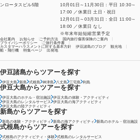
ンロータスビル5階
10月01日～11月30日：平日 10:30～
17:00 ／休業日 土日・祝日
12月01日～03月31日：全日 11:00～
18:00 ／休業日 なし
年末年始短縮営業予定
会社案内
お知らせ
ご予約方法
国内旅行傷害保険のご案内
プライバシーポリシー
ご旅行条件書
カスタマーハラスメントに対する基本方針
伊豆諸島のブログ
観光地
船・飛行機
特集ページ
出発地
伊豆諸島からツアーを探す
伊豆大島
新島
式根島
神津島
八丈島
三宅島
利島
伊豆大島からツアーを探す
伊豆大島のホテル・宿泊施設
伊豆大島の体験・アクティビティ
伊豆大島のレンタルサービス
伊豆大島の海アクティビティ
伊豆大島の陸アクティビティ
新島からツアーを探す
新島の体験・アクティビティ
新島の海アクティビティ
新島のホテル・宿泊施設
式根島からツアーを探す
式根島のアクティビティ・体験
式根島のレンタルサービス