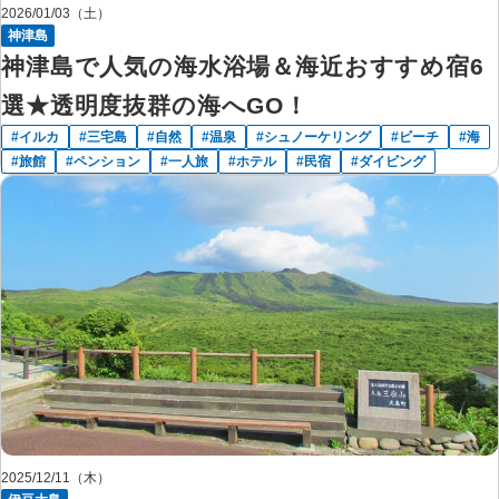
2026/01/03（土）
神津島
神津島で人気の海水浴場＆海近おすすめ宿6
選★透明度抜群の海へGO！
イルカ
三宅島
自然
温泉
シュノーケリング
ビーチ
海
旅館
ペンション
一人旅
ホテル
民宿
ダイビング
2025/12/11（木）