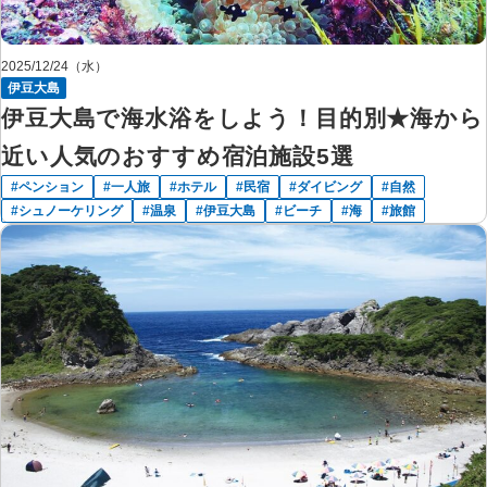
2025/12/24（水）
伊豆大島
伊豆大島で海水浴をしよう！目的別★海から
近い人気のおすすめ宿泊施設5選
ペンション
一人旅
ホテル
民宿
ダイビング
自然
シュノーケリング
温泉
伊豆大島
ビーチ
海
旅館