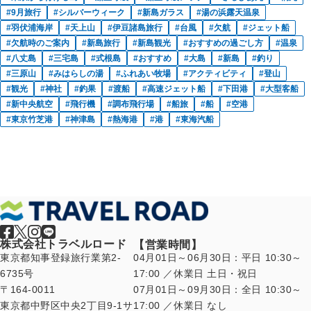
9月旅行
シルバーウィーク
新島ガラス
湯の浜露天温泉
羽伏浦海岸
天上山
伊豆諸島旅行
台風
欠航
ジェット船
欠航時のご案内
新島旅行
新島観光
おすすめの過ごし方
温泉
八丈島
三宅島
式根島
おすすめ
大島
新島
釣り
三原山
みはらしの湯
ふれあい牧場
アクティビティ
登山
観光
神社
釣果
渡船
高速ジェット船
下田港
大型客船
新中央航空
飛行機
調布飛行場
船旅
船
空港
東京竹芝港
神津島
熱海港
港
東海汽船
株式会社トラベルロード
【営業時間】
東京都知事登録旅行業第2-
04月01日～06月30日：平日 10:30～
6735号
17:00 ／休業日 土日・祝日
〒164-0011
07月01日～09月30日：全日 10:30～
東京都中野区中央2丁目9-1サ
17:00 ／休業日 なし