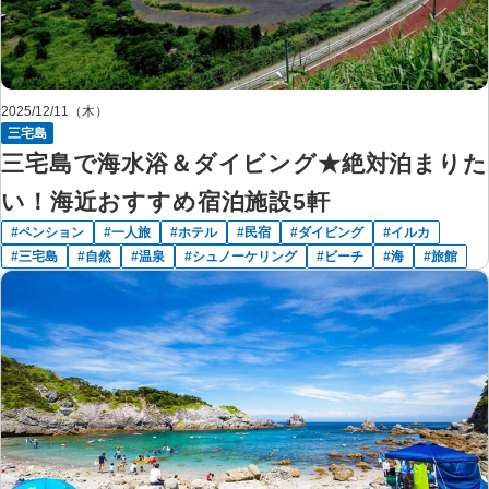
2025/12/11（木）
三宅島
三宅島で海水浴＆ダイビング★絶対泊まりた
い！海近おすすめ宿泊施設5軒
ペンション
一人旅
ホテル
民宿
ダイビング
イルカ
三宅島
自然
温泉
シュノーケリング
ビーチ
海
旅館