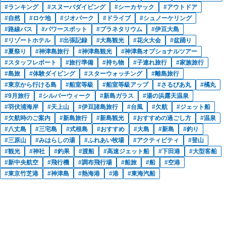
ランキング
スヌーバダイビング
シーカヤック
アウトドア
自然
ロケ地
ジオパーク
ドライブ
シュノーケリング
路線バス
パワースポット
プラネタリウム
伊豆大島
リゾートホテル
出張記録
大島観光
花火大会
盆踊り
夏祭り
神津島旅行
神津島観光
神津島オプショナルツアー
スタッフレポート
旅行準備
持ち物
子連れ旅行
家族旅行
島旅
体験ダイビング
スターウォッチング
離島旅行
東京から行ける島
船室等級
船室等級アップ
さるびあ丸
橘丸
9月旅行
シルバーウィーク
新島ガラス
湯の浜露天温泉
羽伏浦海岸
天上山
伊豆諸島旅行
台風
欠航
ジェット船
欠航時のご案内
新島旅行
新島観光
おすすめの過ごし方
温泉
八丈島
三宅島
式根島
おすすめ
大島
新島
釣り
三原山
みはらしの湯
ふれあい牧場
アクティビティ
登山
観光
神社
釣果
渡船
高速ジェット船
下田港
大型客船
新中央航空
飛行機
調布飛行場
船旅
船
空港
東京竹芝港
神津島
熱海港
港
東海汽船