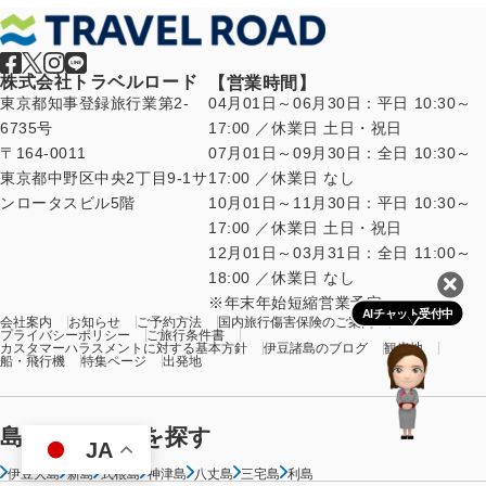
株式会社トラベルロード
【営業時間】
東京都知事登録旅行業第2-
04月01日～06月30日：平日 10:30～
6735号
17:00 ／休業日 土日・祝日
〒164-0011
07月01日～09月30日：全日 10:30～
東京都中野区中央2丁目9-1サ
17:00 ／休業日 なし
ンロータスビル5階
10月01日～11月30日：平日 10:30～
17:00 ／休業日 土日・祝日
12月01日～03月31日：全日 11:00～
18:00 ／休業日 なし
年末年始短縮営業予定
AIチャット受付中
会社案内
お知らせ
ご予約方法
国内旅行傷害保険のご案内
プライバシーポリシー
ご旅行条件書
カスタマーハラスメントに対する基本方針
伊豆諸島のブログ
観光地
船・飛行機
特集ページ
出発地
島からツアーを探す
JA
伊豆大島
新島
式根島
神津島
八丈島
三宅島
利島