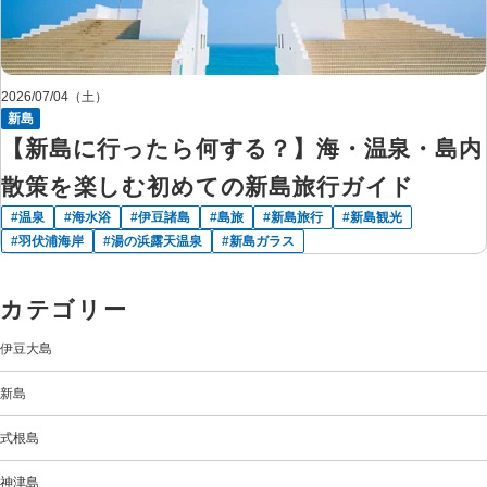
2026/07/04（土）
新島
【新島に行ったら何する？】海・温泉・島内
散策を楽しむ初めての新島旅行ガイド
温泉
海水浴
伊豆諸島
島旅
新島旅行
新島観光
羽伏浦海岸
湯の浜露天温泉
新島ガラス
カテゴリー
伊豆大島
新島
式根島
神津島