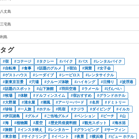
八丈島
三宅島
利島
タグ
宿
コテージ
タクシー
バイク
バス
レンタルバイク
自転車
食事
話題のグルメ
宿泊
洞窟
女子会
ゲストハウス
シーダイブ
シーピロス
レンタサイクル
新東京百景
穴場
クルーズ体験
ハイキング
日帰り
波浮港
話題のスポット
山下旅館
羽田空港
ラメール
げんべい
牧場
体験
ドルフィンスイム
宿おすすめ
グランドホテル
大野屋
清水屋
潮風
アーリーバード
名所
ドミトリー
珍味
一人旅
ホテル
民宿
クジラ
ダイビング
イルカ
伊豆諸島
グルメ
ご当地グルメ
ペンション
ビーチ
山
海
植物園
星空
歴史民俗資料館
観光スポット
海水浴
旅館
インスタ映え
レンタカー
グランピング
サーフィン
東京都
サイクリング
イベント
夜景
横浜港
ビュー ホテル