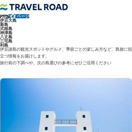
FAQ
マイページ
トラベルロード
伊豆諸島のブログ
新島観光
伊豆大島
新島
伊豆諸島ブログ：新島観光
式根島
神津島
八丈島
三宅島
利島
伊豆諸島の観光スポットやグルメ、季節ごとの楽しみ方など、島旅に役
立つ情報をお届けします。
旅行前の下調べや、次の島選びの参考にぜひご活用ください