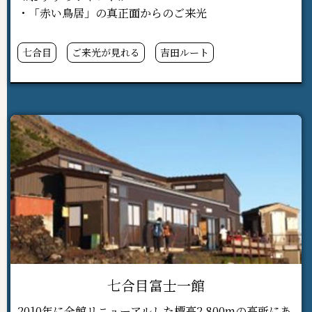
・「赤い鳥居」の真正面からのご来光
七合目
ご来光が見れる
吉田ルート
七合目富士一館
2010年に全館リニューアルした標高2,800mの高所にあ