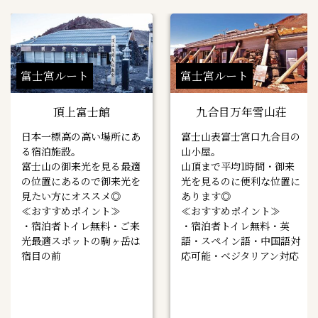
富士宮ルート
富士宮ルート
頂上富士館
九合目万年雪山荘
日本一標高の高い場所にあ
富士山表富士宮口九合目の
る宿泊施設。
山小屋。
富士山の御来光を見る最適
山頂まで平均1時間・御来
の位置にあるので御来光を
光を見るのに便利な位置に
見たい方にオススメ◎
あります◎
≪おすすめポイント≫
≪おすすめポイント≫
・宿泊者トイレ無料・ご来
・宿泊者トイレ無料・英
光最適スポットの駒ヶ岳は
語・スペイン語・中国語対
宿目の前
応可能・ベジタリアン対応