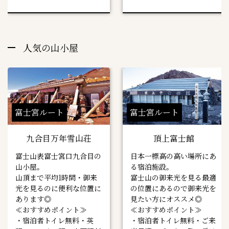
人気の山小屋
富士宮ルート
富士宮ルート
九合目万年雪山荘
頂上富士館
富士山表富士宮口九合目の
日本一標高の高い場所にあ
山小屋。
る宿泊施設。
山頂まで平均1時間・御来
富士山の御来光を見る最適
光を見るのに便利な位置に
の位置にあるので御来光を
あります◎
見たい方にオススメ◎
≪おすすめポイント≫
≪おすすめポイント≫
・宿泊者トイレ無料・英
・宿泊者トイレ無料・ご来