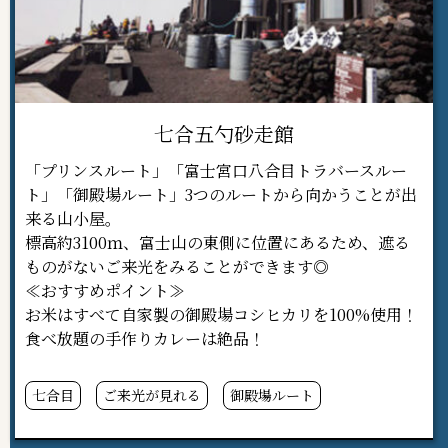
七合五勺砂走館
「プリンスルート」「富士宮口八合目トラバースルー
ト」「御殿場ルート」3つのルートから向かうことが出
来る山小屋。
標高約3100ｍ、富士山の東側に位置にあるため、遮る
ものがないご来光をみることができます◎
≪おすすめポイント≫
お米はすべて自家製の御殿場コシヒカリを100%使用！
食べ放題の手作りカレーは絶品！
七合目
ご来光が見れる
御殿場ルート