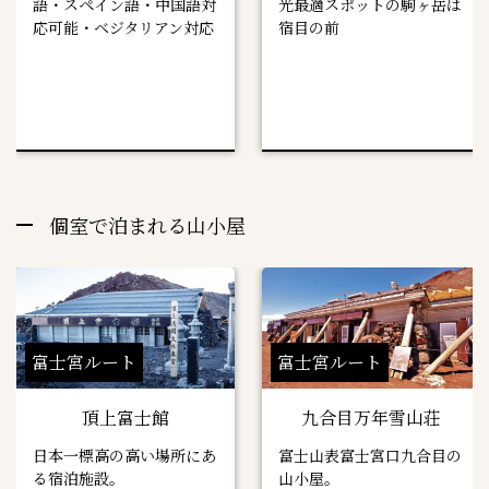
語・スペイン語・中国語対
光最適スポットの駒ヶ岳は
応可能・ベジタリアン対応
宿目の前
個室で泊まれる山小屋
富士宮ルート
富士宮ルート
頂上富士館
九合目万年雪山荘
日本一標高の高い場所にあ
富士山表富士宮口九合目の
る宿泊施設。
山小屋。