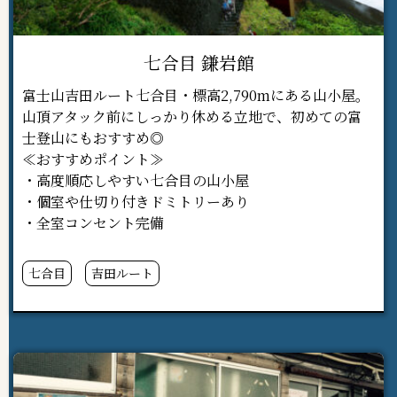
七合目 鎌岩館
富士山吉田ルート七合目・標高2,790mにある山小屋。
山頂アタック前にしっかり休める立地で、初めての富
士登山にもおすすめ◎
≪おすすめポイント≫
・高度順応しやすい七合目の山小屋
・個室や仕切り付きドミトリーあり
・全室コンセント完備
七合目
吉田ルート