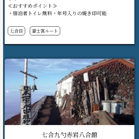
≪おすすめポイント≫
・宿泊者トイレ無料・年号入りの焼き印可能
七合目
富士宮ルート
七合九勺赤岩八合館