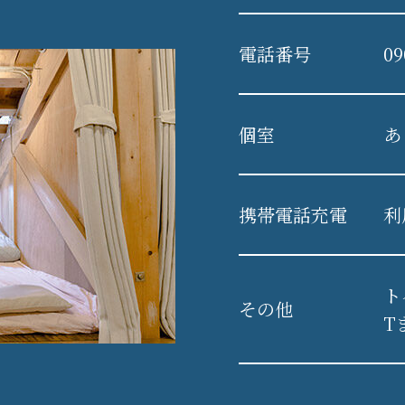
電話番号
09
個室
あ
携帯電話充電
利
ト
その他
T