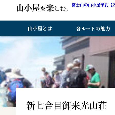
富士山の山小屋予約【2
山小屋とは
各ルートの魅力
新七合目御来光山荘