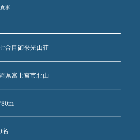
食事
七合目御来光山荘
岡県富士宮市北山
780m
80名