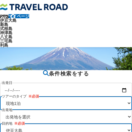
FAQ
マイページ
トラベルロード
ツアータイプ
現地1泊
伊豆大島
新島
現地1泊
式根島
神津島
八丈島
三宅島
利島
条件検索をする
出発日
ツアーのタイプ
出発地
目的地