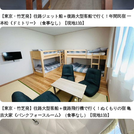
【東京・竹芝発】往路ジェット船＋復路大型客船で行く！年間民宿 一
本松《ドミトリー》（食事なし）【現地1泊】
【東京・竹芝発】往路大型客船＋復路飛行機で行く！ぬくもりの宿 亀
吉大家《バンクフォースルーム》（食事なし）【現地1泊】