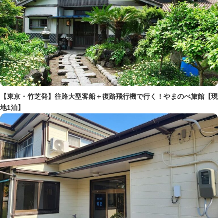
【東京・竹芝発】往路大型客船＋復路飛行機で行く！やまのべ旅館【現
地1泊】