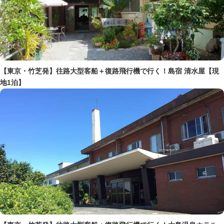
【東京・竹芝発】往路大型客船＋復路飛行機で行く！島宿 清水屋【現
地1泊】