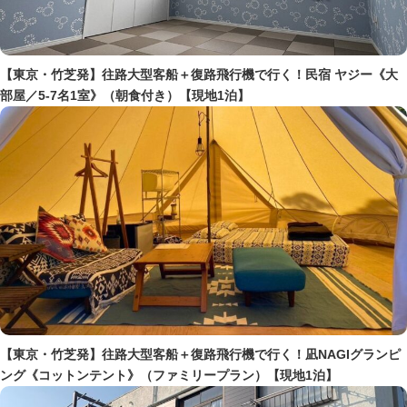
【東京・竹芝発】往路大型客船＋復路飛行機で行く！民宿 ヤジー《大
部屋／5-7名1室》（朝食付き）【現地1泊】
【東京・竹芝発】往路大型客船＋復路飛行機で行く！凪NAGIグランピ
ング《コットンテント》（ファミリープラン）【現地1泊】