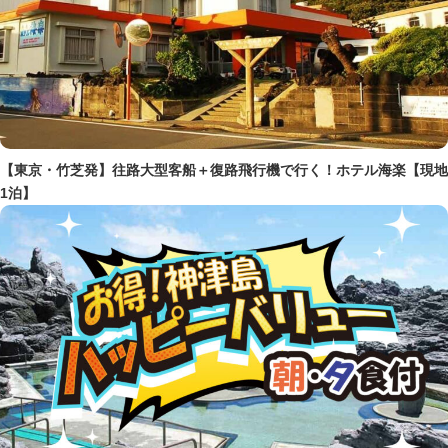
【東京・竹芝発】往路大型客船＋復路飛行機で行く！ホテル海楽【現地
1泊】