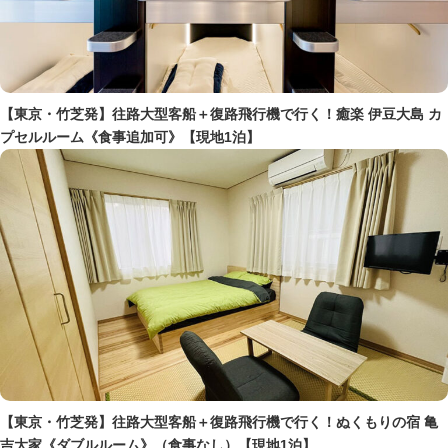
【東京・竹芝発】往路大型客船＋復路飛行機で行く！癒楽 伊豆大島 カ
プセルルーム《食事追加可》【現地1泊】
【東京・竹芝発】往路大型客船＋復路飛行機で行く！ぬくもりの宿 亀
吉大家《ダブルルーム》（食事なし）【現地1泊】