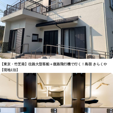
【東京・竹芝発】往路大型客船＋復路飛行機で行く！島宿 きらくや
【現地1泊】