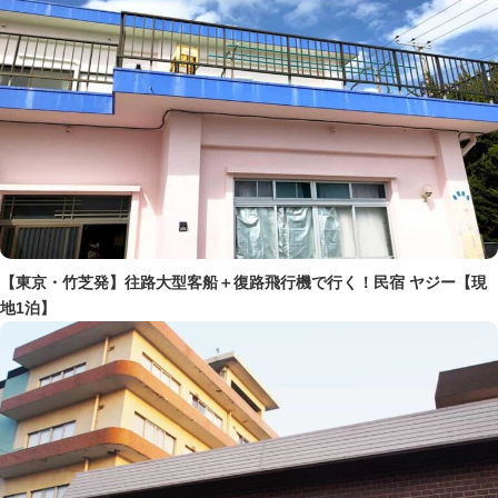
【東京・竹芝発】往路大型客船＋復路飛行機で行く！民宿 ヤジー【現
地1泊】