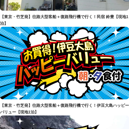
【東京・竹芝発】往路大型客船＋復路飛行機で行く！民宿 鈴豊【現地1
泊】
【東京・竹芝発】往路大型客船＋復路飛行機で行く！伊豆大島ハッピー
バリュー【現地1泊】