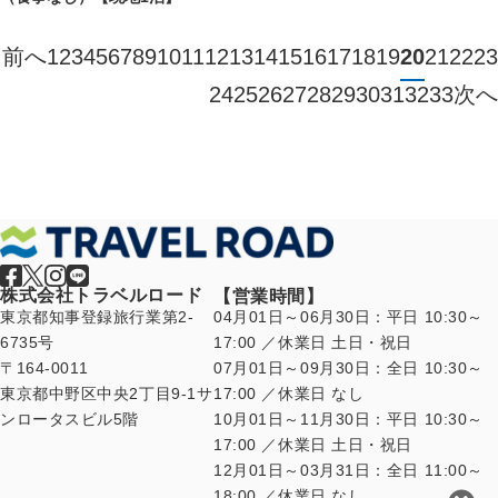
前へ
1
2
3
4
5
6
7
8
9
10
11
12
13
14
15
16
17
18
19
20
21
22
23
ペ
24
25
26
27
28
29
30
31
32
33
次へ
ー
ジ
送
り
株式会社トラベルロード
【営業時間】
東京都知事登録旅行業第2-
04月01日～06月30日：平日 10:30～
6735号
17:00 ／休業日 土日・祝日
〒164-0011
07月01日～09月30日：全日 10:30～
東京都中野区中央2丁目9-1サ
17:00 ／休業日 なし
ンロータスビル5階
10月01日～11月30日：平日 10:30～
17:00 ／休業日 土日・祝日
12月01日～03月31日：全日 11:00～
18:00 ／休業日 なし