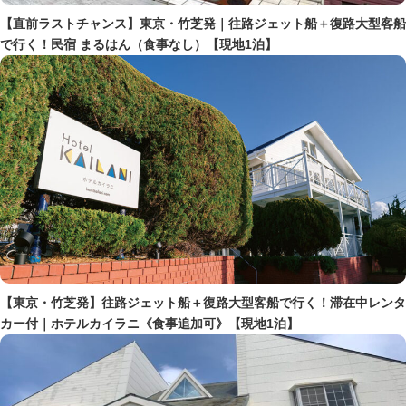
【直前ラストチャンス】東京・竹芝発｜往路ジェット船＋復路大型客船
で行く！民宿 まるはん（食事なし）【現地1泊】
【東京・竹芝発】往路ジェット船＋復路大型客船で行く！滞在中レンタ
カー付｜ホテルカイラニ《食事追加可》【現地1泊】