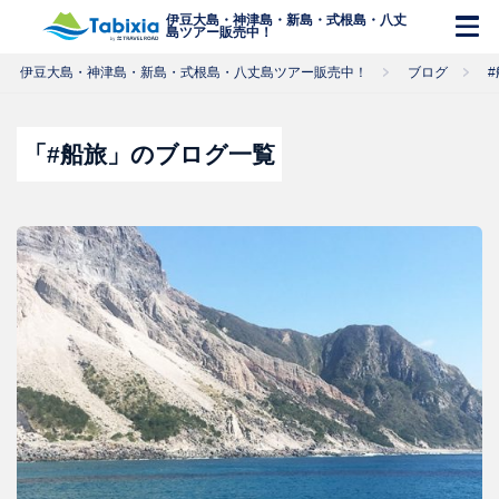
伊豆大島・神津島・新島・式根島・八丈
島ツアー販売中！
伊豆大島・神津島・新島・式根島・八丈島ツアー販売中！
ブログ
#
「#船旅」のブログ一覧