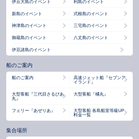
伊豆大島のイベント
利島のイベント
新島のイベント
式根島のイベント
神津島のイベント
三宅島のイベント
御蔵島のイベント
八丈島のイベント
伊豆諸島のイベント
船のご案内
船のご案内
高速ジェット船『セブンア
イランド』
大型客船『三代目さるびあ
大型客船『橘丸』
丸』
フェリー『あぜりあ』
大型客船 各島船室等級UP
料金一覧
集合場所