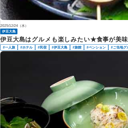
2025/12/24（水）
伊豆大島
伊豆大島はグルメも楽しみたい★食事が美味
一人旅
ホテル
民宿
伊豆大島
旅館
ペンション
ご当地グ