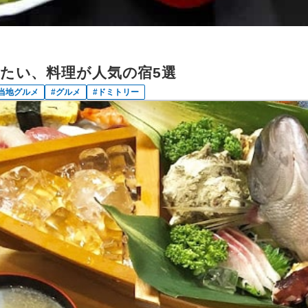
たい、料理が人気の宿5選
当地グルメ
グルメ
ドミトリー