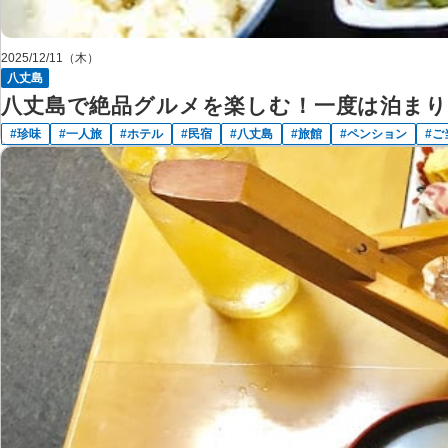
2025/12/11（木）
八丈島
八丈島で絶品グルメを楽しむ！一度は泊まり
珍味
一人旅
ホテル
民宿
八丈島
旅館
ペンション
ご