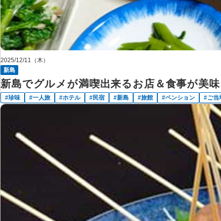
2025/12/11（木）
新島
新島でグルメが満喫出来るお店＆食事が美味
珍味
一人旅
ホテル
民宿
新島
旅館
ペンション
ご当