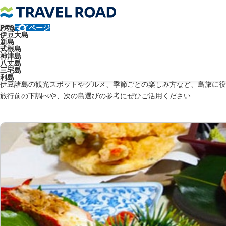
FAQ
マイページ
トラベルロード
伊豆諸島のブログ
珍味
伊豆大島
新島
式根島
神津島
八丈島
三宅島
利島
伊豆諸島の観光スポットやグルメ、季節ごとの楽しみ方など、島旅に役
旅行前の下調べや、次の島選びの参考にぜひご活用ください