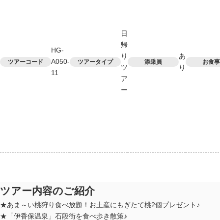
日
帰
HG-
り
あ
A050-
ツアーコード
ツアータイプ
添乗員
お食事
ツ
り
11
ア
ー
ツアー内容のご紹介
★あま～い桃狩り食べ放題！お土産にもぎたて桃2個プレゼント♪
★「伊香保温泉」石段街を食べ歩き散策♪