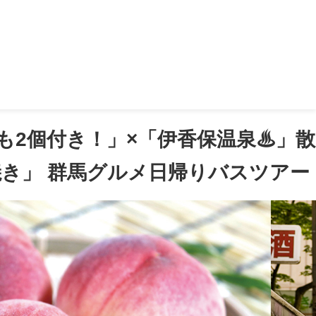
×大人気道の駅×昼食「特選牛すき焼き」 群馬グルメ日帰りバスツアー
もも2個付き！」×「伊香保温泉♨」散
焼き」 群馬グルメ日帰りバスツアー