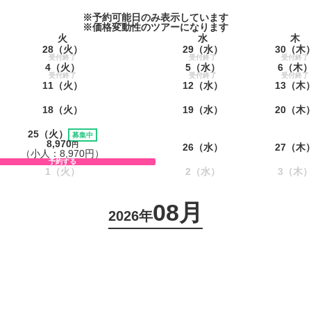
※予約可能日のみ表示しています
※価格変動性のツアーになります
火
水
木
28
（火）
29
（水）
30
（木
受付終了
受付終了
受付終了
4
（火）
5
（水）
6
（木
受付終了
受付終了
受付終了
11
（火）
12
（水）
13
（木
18
（火）
19
（水）
20
（木
25
（火）
募集中
8,970
円
26
（水）
27
（木
（小人：8,970円）
予約する
1
（火）
2
（水）
3
（木
08月
2026年