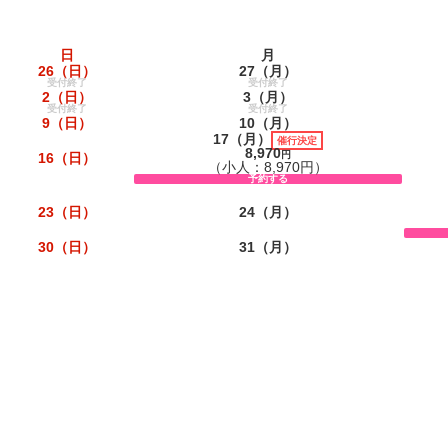
日
月
26
（日）
27
（月）
受付終了
受付終了
2
（日）
3
（月）
受付終了
受付終了
9
（日）
10
（月）
17
（月）
催行決定
8,970
円
16
（日）
（小人：8,970円）
予約する
23
（日）
24
（月）
30
（日）
31
（月）