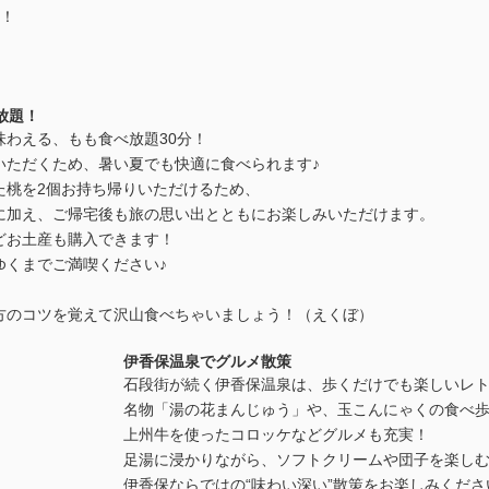
！
放題！
味わえる、もも食べ放題30分！
いただくため、暑い夏でも快適に食べられます♪
た桃を2個お持ち帰りいただけるため、
に加え、ご帰宅後も旅の思い出とともにお楽しみいただけます。
どお土産も購入できます！
ゆくまでご満喫ください♪
方のコツを覚えて沢山食べちゃいましょう！（えくぼ）
伊香保温泉でグルメ散策
石段街が続く伊香保温泉は、歩くだけでも楽しいレ
名物「湯の花まんじゅう」や、玉こんにゃくの食べ
上州牛を使ったコロッケなどグルメも充実！
足湯に浸かりながら、ソフトクリームや団子を楽しむ
伊香保ならではの“味わい深い”散策をお楽しみくださ