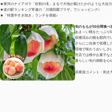
★東洋のナイアガラ「吹割の滝」まるで大地が裂けたかのような大迫力
★道の駅ランキング常連の「川場田園プラザ」でショッピング♪
★「特選牛すき焼き」ランチを堪能♪
旬のももが30分間食べ
あま～い桃をたっぷり
収穫済みの桃を館内で
さらにご自身で収穫し
現地で味わうおいしさ
売店では桃やお菓子な
夏らしい旬の体験を心
添乗員コメント：剥き