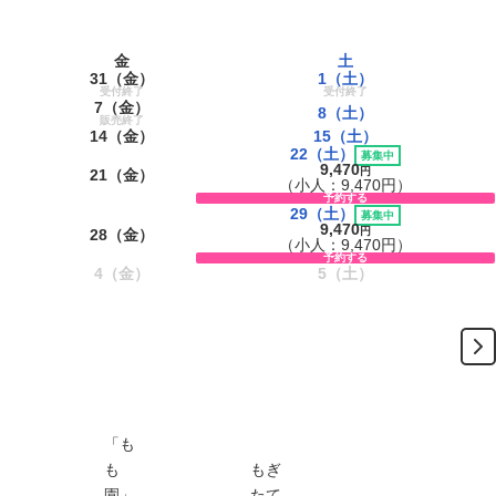
金
土
）
31
（金）
1
（土）
受付終了
受付終了
）
7
（金）
8
（土）
販売終了
）
14
（金）
15
（土）
22
（土）
募集中
9,470
円
）
21
（金）
（小人：9,470円）
予約する
29
（土）
募集中
9,470
円
）
28
（金）
（小人：9,470円）
予約する
）
4
（金）
5
（土）
「も
も
もぎ
園」
たて