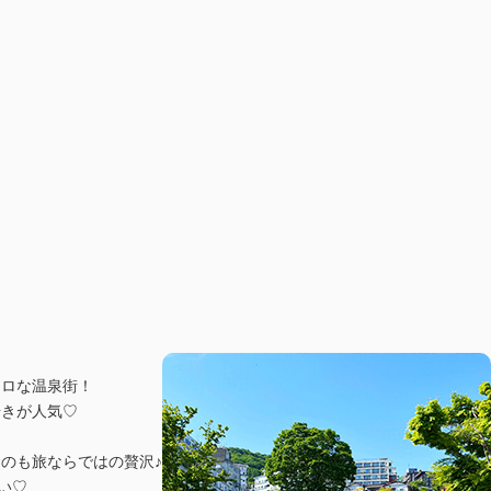
トロな温泉街！
歩きが人気♡
のも旅ならではの贅沢♪
い♡