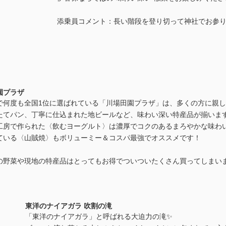
添乗員コメント：長い階段を登り切って神社でお参り
園プラザ
で何度も全国1位に選ばれている「川場田園プラザ」は、多くの方に親
たてパン、丁寧に仕込まれた地ビールなど、味わい深い特産品が揃いま
工房で作られた〈飲むヨーグルト〉は濃厚でコクのあるまろやかな味わ
ている〈山賊焼〉もボリューミー＆コスパ最強でオススメです！
の野菜や現地の特産品はとってもお得でついついたくさん買ってしまい
東洋のナイアガラ 吹割の滝
「東洋のナイアガラ」と呼ばれる大迫力の滝✨