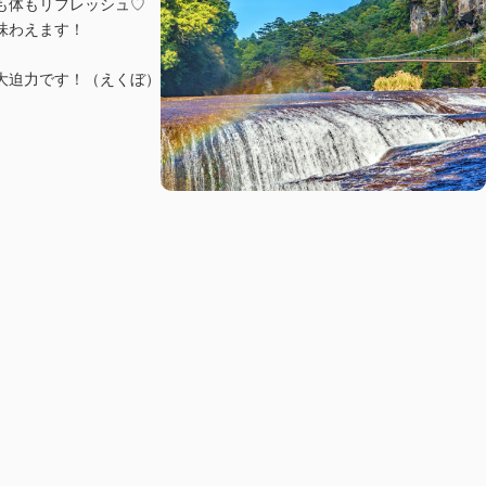
も体もリフレッシュ♡
味わえます！
大迫力です！（えくぼ）