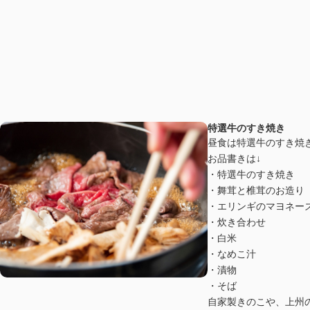
特選牛のすき焼き
昼食は特選牛のすき焼
お品書きは↓
・特選牛のすき焼き
・舞茸と椎茸のお造り
・エリンギのマヨネー
・炊き合わせ
・白米
・なめこ汁
・漬物
・そば
自家製きのこや、上州