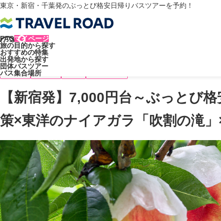
東京・新宿・千葉発のぶっとび格安日帰りバスツアーを予約！
FAQ
マイページ
旅の目的から探す
トラベルロード
ツアータイプ
日帰りツアー
おすすめの特集
出発地から探す
【新宿発】7,000円台～ぶっとび格安✨「もも狩り食べ放題🍑お土産
団体バスツアー
バス集合場所
もも狩り
食べ放題
昼食付
[東京] 新宿発
【新宿発】7,000円台～ぶっとび
策×東洋のナイアガラ「吹割の滝」