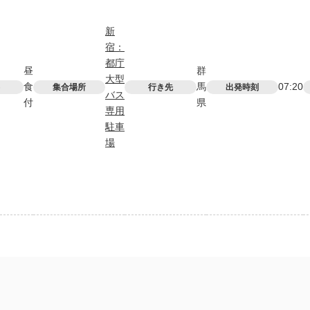
新
宿：
都庁
昼
群
大型
食
馬
07:20
集合場所
行き先
出発時刻
バス
付
県
専用
駐車
場