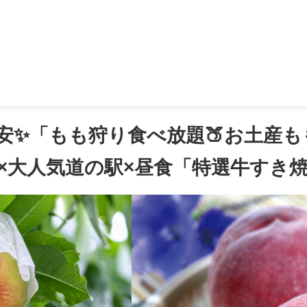
もも2個付き！」×「伊香保温泉♨」散策×東洋のナイアガラ「吹割の滝」
格安✨「もも狩り食べ放題🍑お土産
×大人気道の駅×昼食「特選牛すき