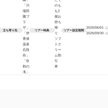
「川
のも
場田
も2
園プ
個お
ラ
持ち
ザ」
帰
2026/06/0
立ち寄り先
ツアー特典
ツアー設定期間
「伊
り
2026/09/30
香保
ソフ
温泉
トク
石段
リー
街」
ム割
「吹
引
割の
券
滝」