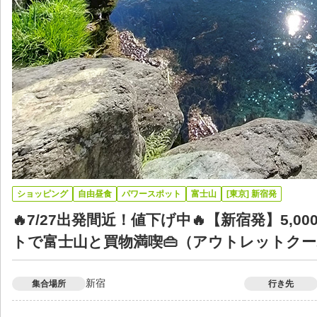
ショッピング
自由昼食
パワースポット
富士山
[東京] 新宿発
🔥7/27出発間近！値下げ中🔥【新宿発】5
トで富士山と買物満喫👜（アウトレットク
新宿
集合場所
行き先