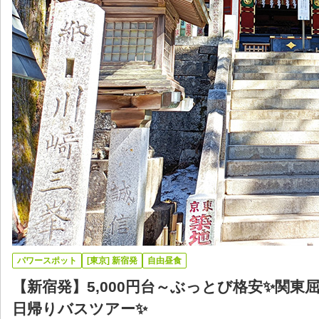
パワースポット
[東京] 新宿発
自由昼食
【新宿発】5,000円台～ぶっとび格安✨関
日帰りバスツアー✨