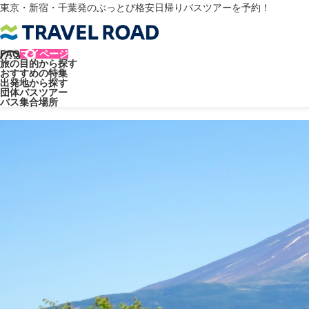
東京・新宿・千葉発のぶっとび格安日帰りバスツアーを予約！
FAQ
マイページ
旅の目的から探す
トラベルロード
ツアータイプ
おすすめの特集
出発地から探す
ツアータイプ
団体バスツアー
バス集合場所