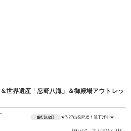
🗻」＆世界遺産「忍野八海」＆御殿場アウトレッ
〜
★7/27出発間近！値下げ中★
催行決定日
旅行代金（大人/おひとり様）