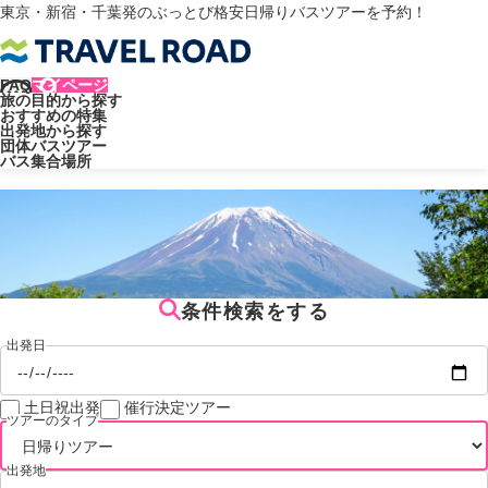
東京・新宿・千葉発のぶっとび格安日帰りバスツアーを予約！
FAQ
マイページ
旅の目的から探す
トラベルロード
出発地
関東発 日帰りバスツアー
おすすめの特集
出発地から探す
関東発 日帰りバスツアー
団体バスツアー
バス集合場所
条件検索をする
出発日
土日祝出発
催行決定ツアー
ツアーのタイプ
出発地