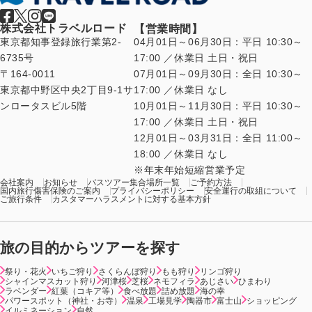
株式会社トラベルロード
【営業時間】
東京都知事登録旅行業第2-
04月01日～06月30日：平日 10:30～
6735号
17:00 ／休業日 土日・祝日
〒164-0011
07月01日～09月30日：全日 10:30～
東京都中野区中央2丁目9-1サ
17:00 ／休業日 なし
ンロータスビル5階
10月01日～11月30日：平日 10:30～
17:00 ／休業日 土日・祝日
12月01日～03月31日：全日 11:00～
18:00 ／休業日 なし
年末年始短縮営業予定
会社案内
お知らせ
バスツアー集合場所一覧
ご予約方法
国内旅行傷害保険のご案内
プライバシーポリシー
安全運行の取組について
ご旅行条件
カスタマーハラスメントに対する基本方針
旅の目的からツアーを探す
祭り・花火
いちご狩り
さくらんぼ狩り
もも狩り
リンゴ狩り
シャインマスカット狩り
河津桜
芝桜
ネモフィラ
あじさい
ひまわり
ラベンダー
紅葉（コキア等）
食べ放題
詰め放題
海の幸
パワースポット（神社・お寺）
温泉
工場見学
陶器市
富士山
ショッピング
イルミネーション
自然