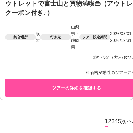
ウトレットで富士山と買物満喫👜（アウト
クーポン付き♪）
山梨
横
県・
2026/03/
集合場所
行き先
ツアー設定期間
浜
静岡
2026/12/
県
旅行代金（大人/おひ
※価格変動性のツアーに
ツアーの詳細を確認する
1
2
3
4
5
次へ
ペ