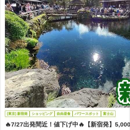
[東京] 新宿発
ショッピング
自由昼食
パワースポット
富士山
🔥7/27出発間近！値下げ中🔥【新宿発】5,0