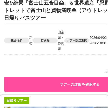
安✨絶景「富士山五合目🗻」＆世界遺産「忍
トレットで富士山と買物満喫👜（アウトレッ
日帰りバスツアー
山梨
新
県・
2026/04/
集合場所
行き先
ツアー設定期間
宿
静岡
2026/10/
県
ツアーの詳細を確認する
日帰りツアー