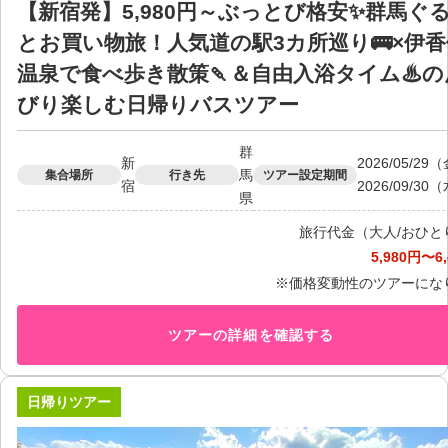
【新宿発】5,980円～ぶっとび格安✨群馬ぐ
とお買い物旅！人気道の駅3カ所巡り🚌×伊香
温泉で食べ歩き散策🍡＆自由入浴タイム♨の
びり楽しむ日帰りバスツアー
群
新
2026/05/2
馬
集合場所
行き先
ツアー設定期間
宿
2026/09/30
県
旅行代金（大人/おひと
5,980円〜6
※価格変動性のツアーにな
ツアーの詳細を確認する
日帰りツアー