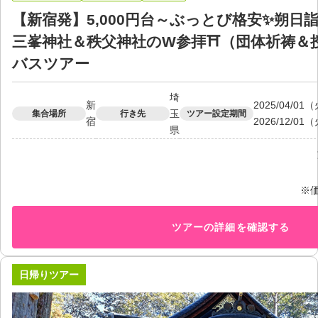
【新宿発】5,000円台～ぶっとび格安✨朔日
三峯神社＆秩父神社のW参拝⛩（団体祈祷＆
バスツアー
埼
新
2025/04/0
玉
集合場所
行き先
ツアー設定期間
宿
2026/12/01
県
※
ツアーの詳細を確認する
日帰りツアー