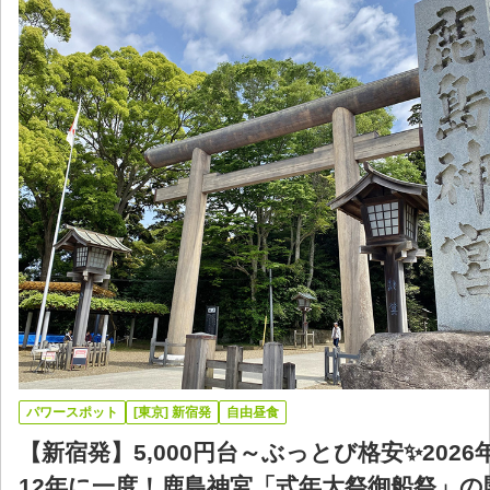
パワースポット
[東京] 新宿発
自由昼食
【新宿発】5,000円台～ぶっとび格安✨2026
12年に一度！鹿島神宮「式年大祭御船祭」の