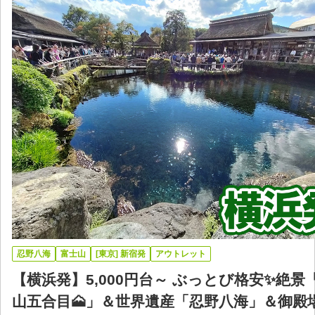
忍野八海
富士山
[東京] 新宿発
アウトレット
【横浜発】5,000円台～ ぶっとび格安✨絶景
山五合目🗻」＆世界遺産「忍野八海」＆御殿