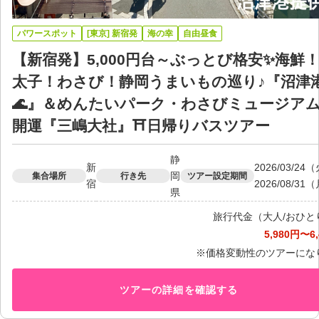
パワースポット
[東京] 新宿発
海の幸
自由昼食
【新宿発】5,000円台～ぶっとび格安✨海鮮
太子！わさび！静岡うまいもの巡り♪『沼津
🌊』＆めんたいパーク・わさびミュージア
開運『三嶋大社』⛩日帰りバスツアー
静
新
2026/03/2
岡
集合場所
行き先
ツアー設定期間
宿
2026/08/31
県
旅行代金（大人/おひと
5,980円〜6
※価格変動性のツアーにな
ツアーの詳細を確認する