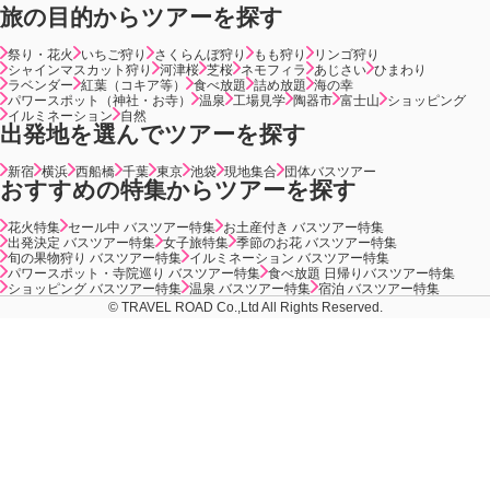
旅の目的からツアーを探す
祭り・花火
いちご狩り
さくらんぼ狩り
もも狩り
リンゴ狩り
シャインマスカット狩り
河津桜
芝桜
ネモフィラ
あじさい
ひまわり
ラベンダー
紅葉（コキア等）
食べ放題
詰め放題
海の幸
パワースポット（神社・お寺）
温泉
工場見学
陶器市
富士山
ショッピング
イルミネーション
自然
出発地を選んでツアーを探す
新宿
横浜
西船橋
千葉
東京
池袋
現地集合
団体バスツアー
おすすめの特集からツアーを探す
花火特集
セール中 バスツアー特集
お土産付き バスツアー特集
出発決定 バスツアー特集
女子旅特集
季節のお花 バスツアー特集
旬の果物狩り バスツアー特集
イルミネーション バスツアー特集
パワースポット・寺院巡り バスツアー特集
食べ放題 日帰りバスツアー特集
ショッピング バスツアー特集
温泉 バスツアー特集
宿泊 バスツアー特集
© TRAVEL ROAD Co.,Ltd All Rights Reserved.