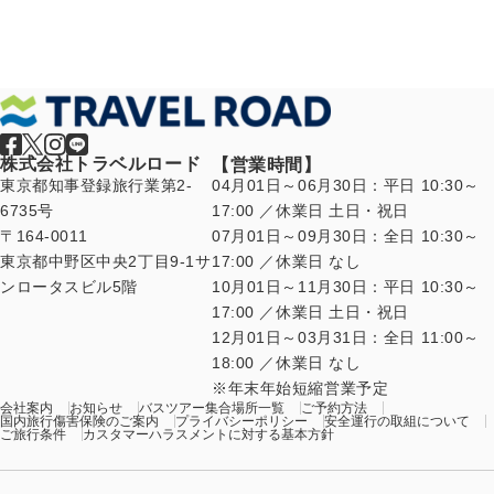
ー
ジ
送
り
株式会社トラベルロード
【営業時間】
東京都知事登録旅行業第2-
04月01日～06月30日：平日 10:30～
6735号
17:00 ／休業日 土日・祝日
〒164-0011
07月01日～09月30日：全日 10:30～
東京都中野区中央2丁目9-1サ
17:00 ／休業日 なし
ンロータスビル5階
10月01日～11月30日：平日 10:30～
17:00 ／休業日 土日・祝日
12月01日～03月31日：全日 11:00～
18:00 ／休業日 なし
年末年始短縮営業予定
会社案内
お知らせ
バスツアー集合場所一覧
ご予約方法
国内旅行傷害保険のご案内
プライバシーポリシー
安全運行の取組について
ご旅行条件
カスタマーハラスメントに対する基本方針