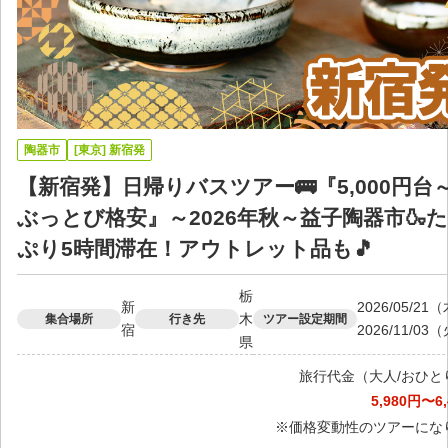
陶器市
[東京] 新宿発
【新宿発】日帰りバスツアー🚌『5,000円台
ぶっとび格安』～2026年秋～益子陶器市🍶
ぷり5時間滞在！アウトレット品も🎵
栃
新
2026/05/2
木
集合場所
行き先
ツアー設定期間
宿
2026/11/03
県
旅行代金（大人/おひと
5,980円〜6
※価格変動性のツアーにな