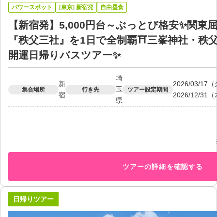
パワースポット
[東京] 新宿発
自由昼食
【新宿発】5,000円台～ぶっとび格安✨関
『秩父三社』を1日で全制覇⛩三峯神社・秩
開運日帰りバスツアー✨
埼
新
2026/03/1
玉
集合場所
行き先
ツアー設定期間
宿
2026/12/31
県
ツアーの詳細を確認する
日帰りツアー