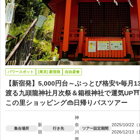
パワースポット
[東京] 新宿発
自由昼食
【新宿発】5,000円台～ぶっとび格安✨毎月
渡る九頭龍神社月次祭＆箱根神社で運気UP
この里ショッピング👜日帰りバスツアー
神
新
奈
2025/10/2
集合場所
行き先
ツアー設定期間
宿
川
2026/12/13
県