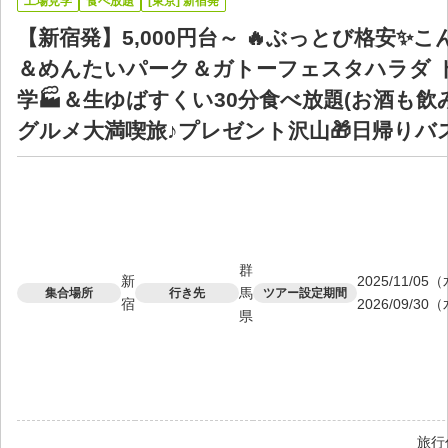
工場見学
食べ放題
[東京] 新宿発
【新宿発】5,000円台～ 🔥ぶっとび格安✨
＆めんたいパーク＆ガトーフェスタハラダ 
学🏭＆生ゆばすくい30分食べ放題(お酒も飲み
グルメ大満喫旅♪プレゼント沢山🎁日帰りバ
群
新
2025/11/0
馬
集合場所
行き先
ツアー設定期間
宿
2026/09/30
県
旅行