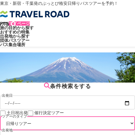
東京・新宿・千葉発のぶっとび格安日帰りバスツアーを予約！
FAQ
マイページ
旅の目的から探す
トラベルロード
出発地
おすすめの特集
出発地から探す
出発地
団体バスツアー
バス集合場所
条件検索をする
出発日
土日祝出発
催行決定ツアー
ツアーのタイプ
出発地