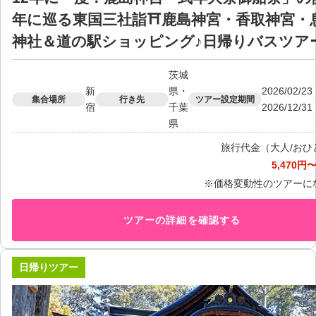
年に巡る東国三社詣⛩鹿島神宮・香取神宮・
神社＆道の駅ショッピング♪日帰りバスツアー
茨城
新
県・
2026/02/
集合場所
行き先
ツアー設定期間
宿
千葉
2026/12/
県
旅行代金（大人/おひ
5,470円〜
※価格変動性のツアーに
ツアーの詳細を確認する
日帰りツアー