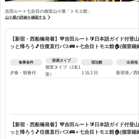
吉田ルート七合目の個室山小屋「トモエ館」
山小屋の詳細を確認する
【新宿・西船橋発着】💛吉田ルート🔰日本語ガイド付登
ッと帰ろう🎵往復直行バス🚌＋七合目トモエ館🏠(個室確約
部屋タイプ
食事条件
宿泊数
出発地
個室タイプ（2名1
夕食・朝食付
１泊２日
新宿発
／
西
室）
【新宿・西船橋発着】💛吉田ルート🔰日本語ガイド付登
ッと帰ろう🎵往復直行バス🚌＋七合目トモエ館🏠(個室確