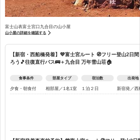
富士山表富士宮口九合目の山小屋
山小屋の詳細を確認する
【新宿・西船橋発着】💙富士宮ルート 🧭フリー登山2日
ろう🎵往復直行バス🚌＋九合目 万年雪山荘🏠
食事条件
部屋タイプ
宿泊数
出発地
夕食・朝食付
相部屋
／
1名1室
１泊２日
新宿発
／
西