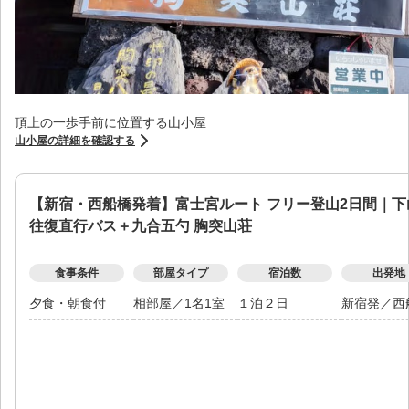
頂上の一歩手前に位置する山小屋
山小屋の詳細を確認する
【新宿・西船橋発着】富士宮ルート フリー登山2日間｜
往復直行バス＋九合五勺 胸突山荘
食事条件
部屋タイプ
宿泊数
出発地
夕食・朝食付
相部屋
／
1名1室
１泊２日
新宿発
／
西