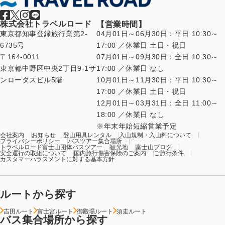
株式会社トラベルロード
【営業時間】
東京都知事登録旅行業第2-
04月01日～06月30日：平日 10:30～
6735号
17:00 ／休業日 土日・祝日
〒164-0011
07月01日～09月30日：全日 10:30～
東京都中野区中央2丁目9-1サ
17:00 ／休業日 なし
ンロータスビル5階
10月01日～11月30日：平日 10:30～
17:00 ／休業日 土日・祝日
12月01日～03月31日：全日 11:00～
18:00 ／休業日 なし
年末年始短縮営業予定
会社案内
お知らせ
登山用具レンタル
入山規制・入山料について
プライバシーポリシー
バスツアー集合場所
トラベルロード富士山団体バスツアー
観光地
富士山ブログ
安全運行の取組について
国内旅行傷害保険のご案内
ご旅行条件
カスタマーハラスメントに対する基本方針
ルートから探す
吉田ルート
富士宮ルート
御殿場ルート
須走ルート
バス集合場所から探す