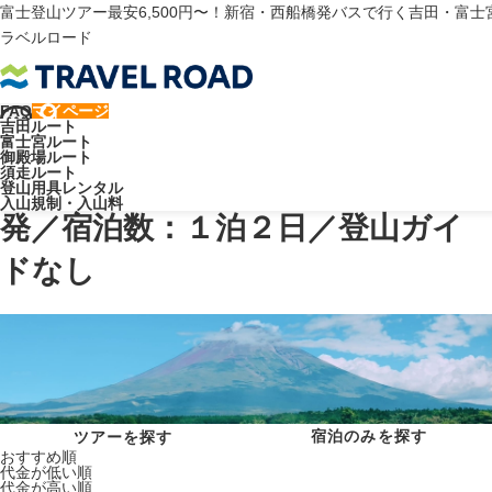
富士登山ツアー最安6,500円〜！新宿・西船橋発バスで行く吉田・富
ラベルロード
トラベルロード
FAQ
マイページ
【検索条件】バス集合場所：新宿発／宿泊数：１泊２日／登山ガイドな
吉田ルート
富士宮ルート
し
御殿場ルート
須走ルート
【検索条件】バス集合場所：新宿
登山用具レンタル
入山規制・入山料
発／宿泊数：１泊２日／登山ガイ
ドなし
宿泊のみを探す
ツアーを探す
おすすめ順
代金が低い順
代金が高い順