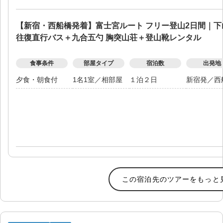
【新宿・西船橋発着】富士宮ルート フリー登山2日間｜
往復直行バス＋九合五勺 胸突山荘＋登山靴レンタル
食事条件
部屋タイプ
宿泊数
出発地
夕食・朝食付
1名1室
／
相部屋
１泊２日
新宿発
／
西
この宿泊先のツアーをもっと