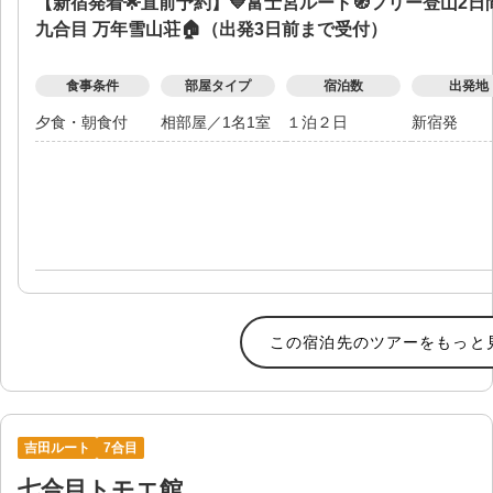
【新宿発着🌟直前予約】💙富士宮ルート🧭フリー登山2日
九合目 万年雪山荘🏠（出発3日前まで受付）
食事条件
部屋タイプ
宿泊数
出発地
夕食・朝食付
相部屋
／
1名1室
１泊２日
新宿発
この宿泊先のツアーをもっと
吉田ルート
7合目
七合目トモエ館