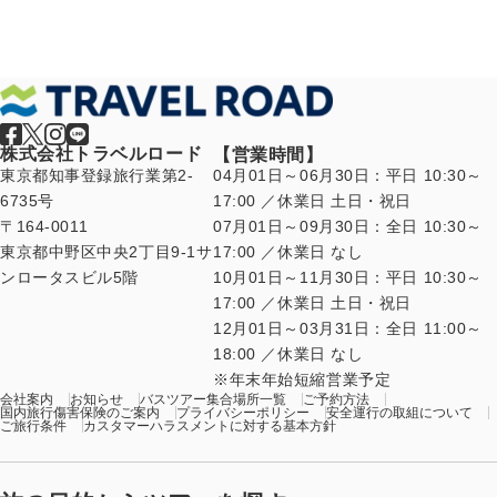
ジ
送
り
株式会社トラベルロード
【営業時間】
東京都知事登録旅行業第2-
04月01日～06月30日：平日 10:30～
6735号
17:00 ／休業日 土日・祝日
〒164-0011
07月01日～09月30日：全日 10:30～
東京都中野区中央2丁目9-1サ
17:00 ／休業日 なし
ンロータスビル5階
10月01日～11月30日：平日 10:30～
17:00 ／休業日 土日・祝日
12月01日～03月31日：全日 11:00～
18:00 ／休業日 なし
年末年始短縮営業予定
会社案内
お知らせ
バスツアー集合場所一覧
ご予約方法
国内旅行傷害保険のご案内
プライバシーポリシー
安全運行の取組について
ご旅行条件
カスタマーハラスメントに対する基本方針