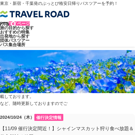
東京・新宿・千葉発のぶっとび格安日帰りバスツアーを予約！
FAQ
マイページ
旅の目的から探す
トラベルロード
お知らせ
おすすめの特集
出発地から探す
トラベルロードからのお知らせ
団体バスツアー
バス集合場所
載しております。
など、随時更新しておりますのでご
2024/10/24（木）
催行決定情報
【11/09 催行決定間近！】シャインマスカット狩り食べ放題＆