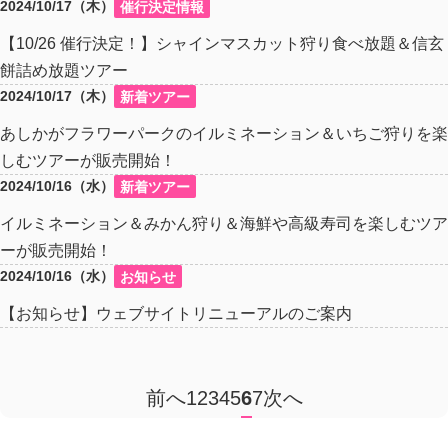
2024/10/17（木）
催行決定情報
【10/26 催行決定！】シャインマスカット狩り食べ放題＆信玄
餅詰め放題ツアー
2024/10/17（木）
新着ツアー
あしかがフラワーパークのイルミネーション＆いちご狩りを楽
しむツアーが販売開始！
2024/10/16（水）
新着ツアー
イルミネーション＆みかん狩り＆海鮮や高級寿司を楽しむツア
ーが販売開始！
2024/10/16（水）
お知らせ
【お知らせ】ウェブサイトリニューアルのご案内
前へ
1
2
3
4
5
6
7
次へ
ペ
ー