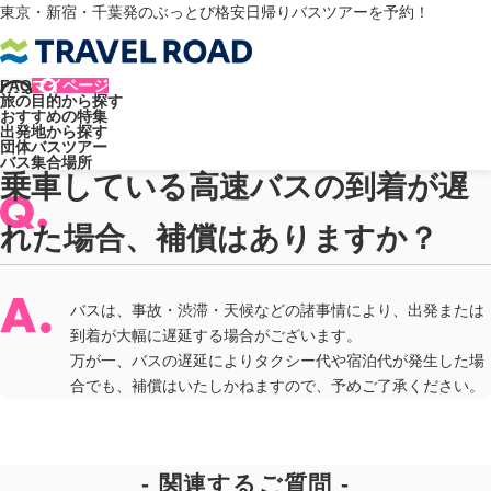
東京・新宿・千葉発のぶっとび格安日帰りバスツアーを予約！
FAQ
マイページ
旅の目的から探す
トラベルロード
よくあるご質問
バスについて
おすすめの特集
乗車している高速バスの到着が遅れた場合、補償はありますか？
出発地から探す
よくあるご質問
団体バスツアー
バス集合場所
乗車している高速バスの到着が遅
れた場合、補償はありますか？
バスは、事故・渋滞・天候などの諸事情により、出発または
到着が大幅に遅延する場合がございます。
万が一、バスの遅延によりタクシー代や宿泊代が発生した場
合でも、補償はいたしかねますので、予めご了承ください。
関連するご質問