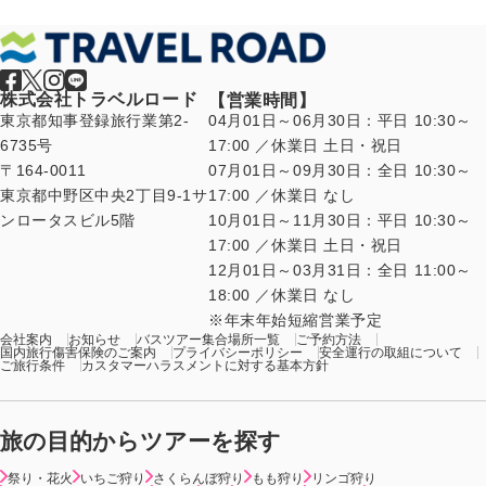
株式会社トラベルロード
【営業時間】
東京都知事登録旅行業第2-
04月01日～06月30日：平日 10:30～
6735号
17:00 ／休業日 土日・祝日
〒164-0011
07月01日～09月30日：全日 10:30～
東京都中野区中央2丁目9-1サ
17:00 ／休業日 なし
ンロータスビル5階
10月01日～11月30日：平日 10:30～
17:00 ／休業日 土日・祝日
12月01日～03月31日：全日 11:00～
18:00 ／休業日 なし
年末年始短縮営業予定
会社案内
お知らせ
バスツアー集合場所一覧
ご予約方法
国内旅行傷害保険のご案内
プライバシーポリシー
安全運行の取組について
ご旅行条件
カスタマーハラスメントに対する基本方針
旅の目的からツアーを探す
祭り・花火
いちご狩り
さくらんぼ狩り
もも狩り
リンゴ狩り